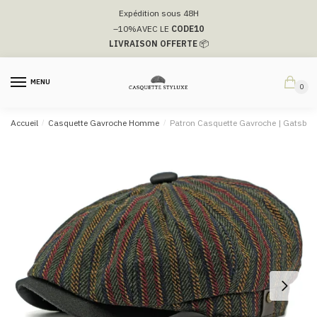
Passer
Aller
Expédition sous 48H
à
au
–10%
AVEC LE
CODE10
la
contenu
LIVRAISON OFFERTE
📦
navigation
MENU
0
Accueil
/
Casquette Gavroche Homme
/
Patron Casquette Gavroche | Gatsby