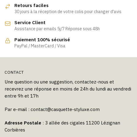
options
Retours faciles
peuvent
30 jours à la réception de votre colis pour changer d'avis
être
Service Client
choisies
Assistance par emails 5j/7 Réponse sous 48h
sur
la
Paiement 100% sécurisé
page
PayPal / MasterCard / Visa
du
produit
CONTACT
Une question ou une suggestion, contactez-nous et
recevrez une réponse en moins de 24h du lundi au vendredi
entre 9h et 17h
Par e-mail :
contact@casquette-styluxe.com
Adresse Postale
: 3 allée des cigales 11200 Lézignan
Corbières