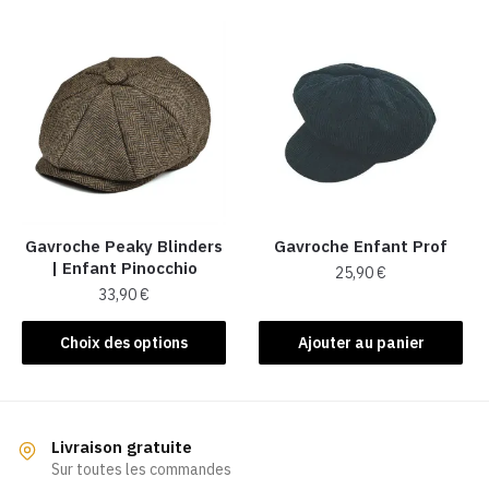
Gavroche Peaky Blinders
Gavroche Enfant Prof
| Enfant Pinocchio
25,90
€
33,90
€
Ce
Choix des options
Ajouter au panier
produit
a
plusieurs
variations.
Livraison gratuite
Les
Sur toutes les commandes