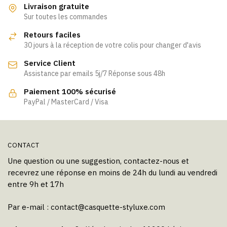
variations.
variations.
Livraison gratuite
Les
Les
Sur toutes les commandes
options
options
Retours faciles
peuvent
peuvent
30 jours à la réception de votre colis pour changer d'avis
être
être
Service Client
choisies
choisies
Assistance par emails 5j/7 Réponse sous 48h
sur
sur
la
la
Paiement 100% sécurisé
page
page
PayPal / MasterCard / Visa
du
du
produit
produit
CONTACT
Une question ou une suggestion, contactez-nous et
recevrez une réponse en moins de 24h du lundi au vendredi
entre 9h et 17h
Par e-mail :
contact@casquette-styluxe.com