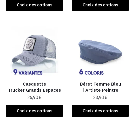
Ce
produit
Choix des options
Choix des options
produit
a
a
plusieurs
plusieurs
variations.
variations.
Les
Les
options
options
peuvent
peuvent
être
être
choisies
choisies
sur
sur
la
la
Casquette
Béret Femme Bleu
page
Trucker Grands Espaces
| Artiste Peintre
page
du
26,90
€
23,90
€
du
produit
produit
Ce
Ce
Choix des options
Choix des options
produit
produit
a
a
plusieurs
plusieurs