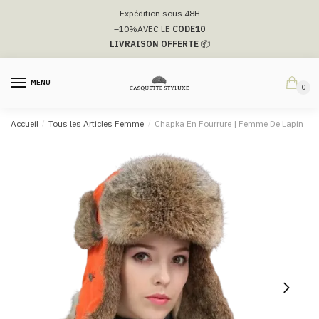
Passer
Aller
Expédition sous 48H
à
au
–10%
AVEC LE
CODE10
la
contenu
LIVRAISON OFFERTE
📦
navigation
MENU
0
Accueil
/
Tous les Articles Femme
/
Chapka En Fourrure | Femme De Lapin