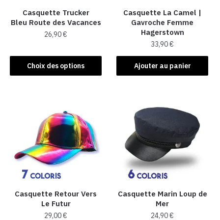
Casquette Trucker
Casquette La Camel​ |
Bleu Route des Vacances
Gavroche Femme
Hagerstown
26,90
€
33,90
€
Ce
produit
Choix des options
Ajouter au panier
a
plusieurs
variations.
Les
options
peuvent
être
choisies
sur
la
Casquette Retour Vers
Casquette Marin Loup de
page
Le Futur
Mer
du
29,00
€
24,90
€
produit