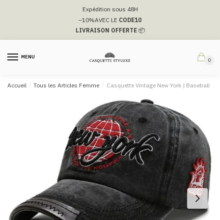
Passer
Aller
Expédition sous 48H
à
au
–10%
AVEC LE
CODE10
la
contenu
LIVRAISON OFFERTE
📦
navigation
MENU
0
Accueil
/
Tous les Articles Femme
/
Casquette Vintage New York | Baseball