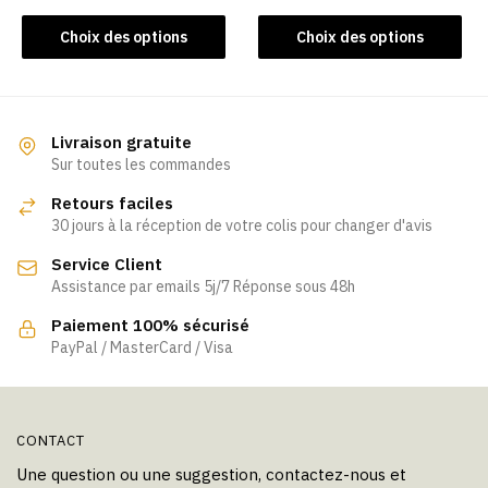
Ce
Ce
Choix des options
Choix des options
produit
produit
a
a
plusieurs
plusieurs
variations.
variations.
Livraison gratuite
Les
Les
Sur toutes les commandes
options
options
Retours faciles
peuvent
peuvent
30 jours à la réception de votre colis pour changer d'avis
être
être
Service Client
choisies
choisies
Assistance par emails 5j/7 Réponse sous 48h
sur
sur
la
la
Paiement 100% sécurisé
page
page
PayPal / MasterCard / Visa
du
du
produit
produit
CONTACT
Une question ou une suggestion, contactez-nous et