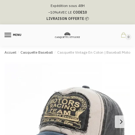
Passer
Aller
Expédition sous 48H
à
au
–10%
AVEC LE
CODE10
la
contenu
LIVRAISON OFFERTE
📦
navigation
MENU
0
Accueil
/
Casquette Baseball
/
Casquette Vintage En Coton | Baseball Motors