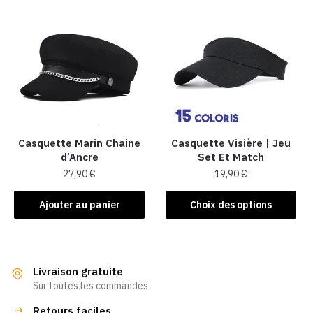
Casquette Marin Chaine
Casquette Visière | Jeu
d’Ancre
Set Et Match
27,90
€
19,90
€
Ce
Ajouter au panier
Choix des options
produit
a
plusieurs
variations.
Livraison gratuite
Les
Sur toutes les commandes
options
Retours faciles