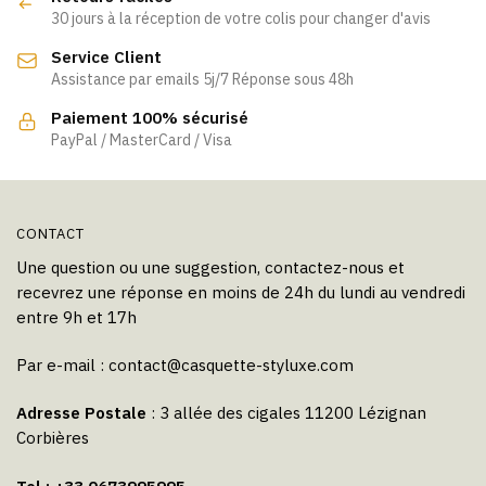
peuvent
30 jours à la réception de votre colis pour changer d'avis
être
Service Client
choisies
Assistance par emails 5j/7 Réponse sous 48h
sur
la
Paiement 100% sécurisé
page
PayPal / MasterCard / Visa
du
produit
CONTACT
Une question ou une suggestion, contactez-nous et
recevrez une réponse en moins de 24h du lundi au vendredi
entre 9h et 17h
Par e-mail :
contact@casquette-styluxe.com
Adresse Postale
: 3 allée des cigales 11200 Lézignan
Corbières