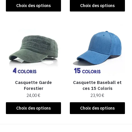
Ce
produit
Choix des options
Choix des options
produit
a
a
plusieurs
plusieurs
variations.
variations.
Les
Les
options
options
peuvent
peuvent
être
être
choisies
choisies
sur
sur
la
la
Casquette Garde
Casquette Baseball et
page
Forestier
ces 15 Coloris
page
du
24,00
€
23,90
€
du
produit
produit
Ce
Ce
Choix des options
Choix des options
produit
produit
a
a
plusieurs
plusieurs