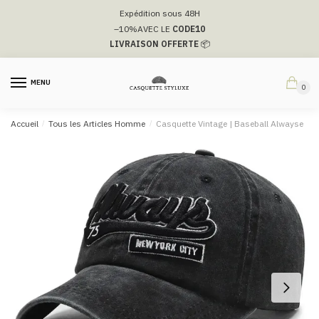
Passer
Aller
Expédition sous 48H
à
au
–10%
AVEC LE
CODE10
la
contenu
LIVRAISON OFFERTE
📦
navigation
MENU
0
Accueil
/
Tous les Articles Homme
/
Casquette Vintage​ | Baseball Alwayse