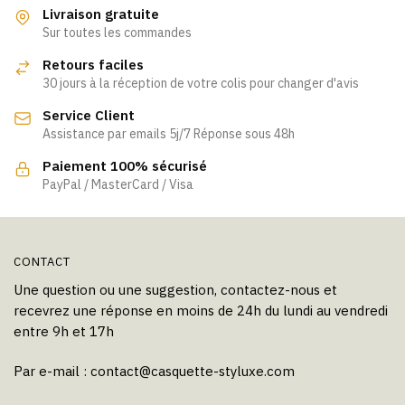
variations.
variations.
Livraison gratuite
Les
Les
Sur toutes les commandes
options
options
Retours faciles
peuvent
peuvent
30 jours à la réception de votre colis pour changer d'avis
être
être
Service Client
choisies
choisies
Assistance par emails 5j/7 Réponse sous 48h
sur
sur
la
la
Paiement 100% sécurisé
page
page
PayPal / MasterCard / Visa
du
du
produit
produit
CONTACT
Une question ou une suggestion, contactez-nous et
recevrez une réponse en moins de 24h du lundi au vendredi
entre 9h et 17h
Par e-mail :
contact@casquette-styluxe.com