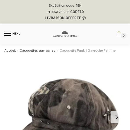
Passer
Aller
Expédition sous 48H
à
au
–10%
AVEC LE
CODE10
la
contenu
LIVRAISON OFFERTE
📦
navigation
MENU
0
Accueil
/
Casquettes gavroches
/
Casquette Punk | Gavroche Femme