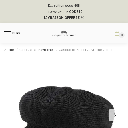
Passer
Aller
Expédition sous 48H
à
au
–10%
AVEC LE
CODE10
la
contenu
LIVRAISON OFFERTE
📦
navigation
MENU
0
Accueil
/
Casquettes gavroches
/
Casquette Paille | Gavroche Vernon