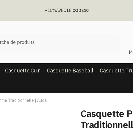
–10%
AVEC LE
CODE10
he
M
Casquette Cuir
Casquette Baseball
Casquette Tr
me Traditionnelle | Alloa
Casquette 
Traditionnell