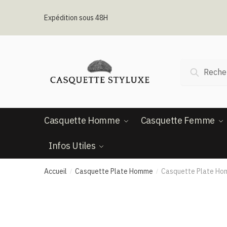
Passer
Aller
à
au
Expédition sous 48H
la
contenu
navigation
Recherche
Recherc
pour :
Casquette Homme
Casquette Femme
Infos Utiles
Accueil
Casquette Plate Homme
Casquette Plate Hom
/
/