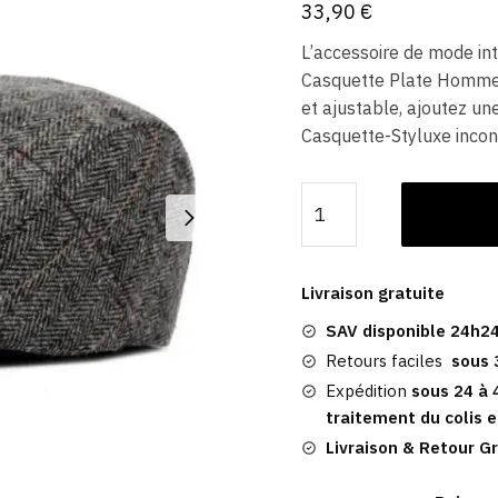
33,90
€
L’accessoire de mode in
Casquette Plate Homme A
et ajustable, ajoutez un
Casquette-Styluxe incon
quantité
de
Casquette
Plate
Livraison gratuite
Homme
SAV disponible 24h24
Traditionnelle
|
Retours faciles
sous 
Alloa
Expédition
sous 24 à 
traitement du colis e
Livraison & Retour Gr