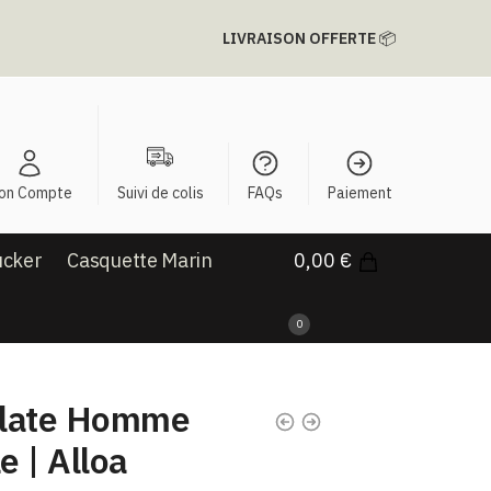
LIVRAISON OFFERTE
📦
on Compte
Suivi de colis
FAQs
Paiement
ucker
Casquette Marin
0,00
€
0
Plate Homme
e | Alloa