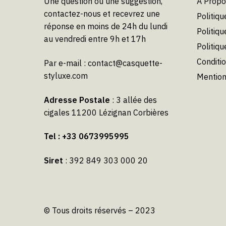
Une question ou une suggestion,
À Propo
la
contactez-nous et recevrez une
Politiqu
page
réponse en moins de 24h du lundi
du
Politiqu
au vendredi entre 9h et 17h
produit
Politiq
Conditi
Par e-mail :
contact@casquette-
styluxe.com
Mention
Adresse Postale
: 3 allée des
cigales 11200 Lézignan Corbières
Tel : +33 0673995995
Siret
: 392 849 303 000 20
© Tous droits réservés – 2023