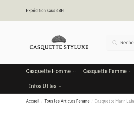
Passer
Aller
à
au
Expédition sous 48H
la
contenu
navigation
Recherche
Recherc
pour :
Casquette Homme
Casquette Femme
Infos Utiles
Accueil
Tous les Articles Femme
Casquette Marin Lain
/
/