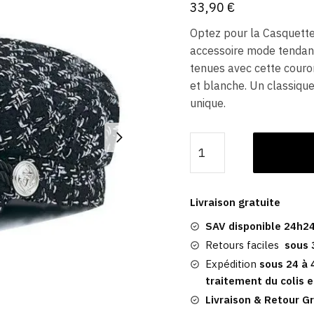
33,90
€
Optez pour la Casquette
accessoire mode tendanc
tenues avec cette couron
et blanche. Un classique
unique.
quantité
de
Casquette
Marin
Livraison gratuite
Laine
SAV disponible 24h24
|
Mount
Retours faciles
sous 
Vernon
Expédition
sous 24 à 
traitement du colis e
Livraison & Retour Gr