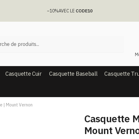
–10%
AVEC LE
CODE10
he
M
Casquette Cuir
Casquette Baseball
Casquette Tr
e | Mount Vernon
Casquette Ma
Mount Vern