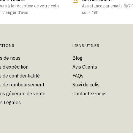
ours à la réception de votre colis
Assistance par emails 5j/7
 changer d'avis
sous 48h
ATIONS
LIENS UTILES
s de nous
Blog
e d’expédition
Avis Clients
e de confidentialité
FAQs
ue de remboursement
Suivi de colis
ons générale de vente
Contactez-nous
s Légales