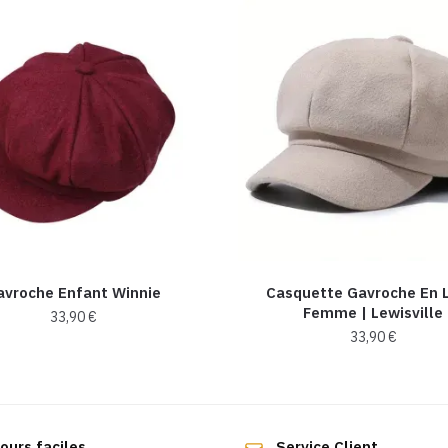
avroche Enfant Winnie
Casquette Gavroche En 
Femme | Lewisville
33,90
€
33,90
€
ours faciles
Service Client