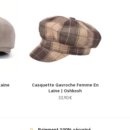
Laine
Casquette Gavroche Femme En
Laine​ | Oshkosh
33,90
€
Paiement 100% sécurisé