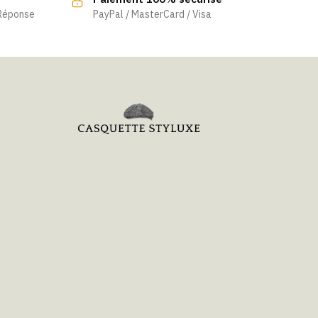
 Réponse
PayPal / MasterCard / Visa