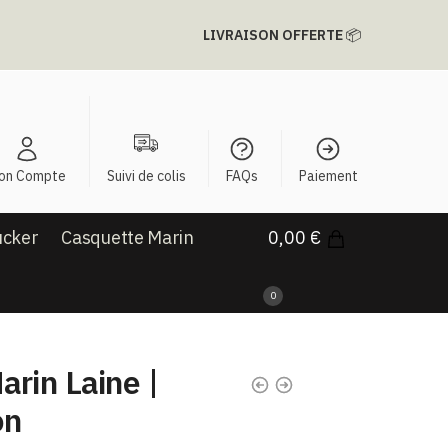
LIVRAISON OFFERTE
📦
on Compte
Suivi de colis
FAQs
Paiement
ucker
Casquette Marin
0,00
€
0
rin Laine |
on