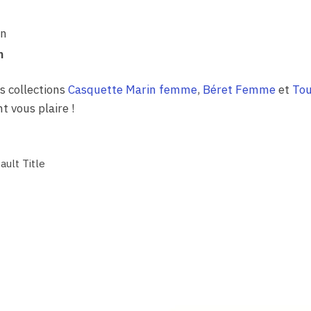
in
m
s collections
Casquette Marin femme
,
Béret Femme
et
Tou
t vous plaire !
ault Title