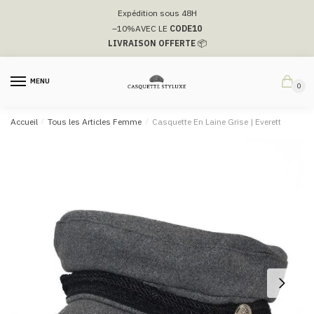
Passer
Aller
Expédition sous 48H
à
au
–10%
AVEC LE
CODE10
la
contenu
LIVRAISON OFFERTE
📦
navigation
MENU
0
Accueil
/
Tous les Articles Femme
/
Casquette En Laine Grise | Everett