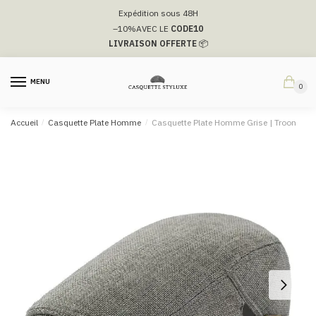
Passer
Aller
Expédition sous 48H
à
au
–10%
AVEC LE
CODE10
la
contenu
LIVRAISON OFFERTE
📦
navigation
MENU
0
Accueil
/
Casquette Plate Homme
/
Casquette Plate Homme Grise | Troon