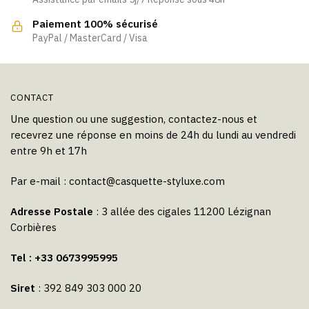
sur
sur
la
la
Paiement 100% sécurisé
page
page
PayPal / MasterCard / Visa
du
du
produit
produit
CONTACT
Une question ou une suggestion, contactez-nous et
recevrez une réponse en moins de 24h du lundi au vendredi
entre 9h et 17h
Par e-mail :
contact@casquette-styluxe.com
Adresse Postale
: 3 allée des cigales 11200 Lézignan
Corbières
Tel : +33 0673995995
Siret
: 392 849 303 000 20