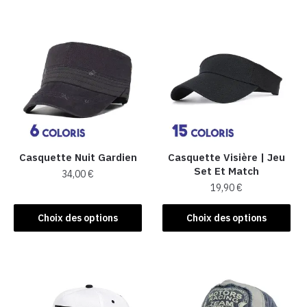
Casquette Nuit Gardien
Casquette Visière | Jeu
Set Et Match
34,00
€
19,90
€
Ce
Ce
produit
Choix des options
Choix des options
produit
a
a
plusieurs
plusieurs
variations.
variations.
Les
Les
options