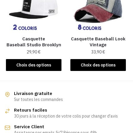
options
peuvent
peuvent
être
être
choisies
choisies
sur
sur
la
la
Casquette
Casquette Baseball Look
page
Baseball Studio Brooklyn
Vintage
page
du
29,90
€
33,90
€
du
produit
produit
Ce
Ce
Choix des options
Choix des options
produit
produit
a
a
plusieurs
plusieurs
variations.
variations.
Livraison gratuite
Les
Les
Sur toutes les commandes
options
options
Retours faciles
peuvent
peuvent
30 jours à la réception de votre colis pour changer d'avis
être
être
Service Client
choisies
choisies
Assistance par emails 5j/7 Réponse sous 48h