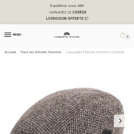
Passer
Aller
Expédition sous 48H
à
au
–10%
AVEC LE
CODE10
la
contenu
LIVRAISON OFFERTE
📦
navigation
MENU
0
Accueil
/
Tous les Articles Homme
/
Casquette Marron Homme | Cumber