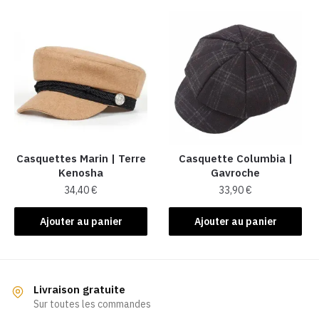
a
plusieurs
variations.
Les
options
peuvent
être
choisies
sur
la
Casquettes Marin | Terre
Casquette Columbia |
Kenosha
Gavroche
page
34,40
€
33,90
€
du
produit
Ajouter au panier
Ajouter au panier
Livraison gratuite
Sur toutes les commandes