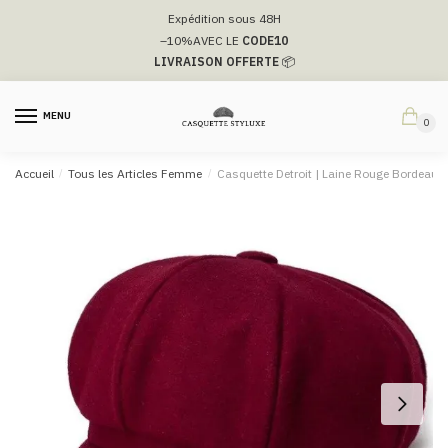
Passer
Aller
Expédition sous 48H
à
au
–10%
AVEC LE
CODE10
la
contenu
LIVRAISON OFFERTE
📦
navigation
MENU
0
Accueil
/
Tous les Articles Femme
/
Casquette Detroit | Laine Rouge Bordeaux