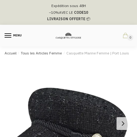
Passer
Aller
Expédition sous 48H
à
au
–10%
AVEC LE
CODE10
la
contenu
LIVRAISON OFFERTE
📦
navigation
MENU
0
Accueil
/
Tous les Articles Femme
/
Casquette Marine Femme | Port Louis