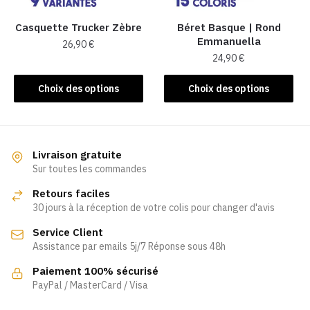
sur
la
Casquette Trucker Zèbre
Béret Basque | Rond
Emmanuella
page
26,90
€
24,90
€
du
Ce
produit
Ce
produit
Choix des options
Choix des options
produit
a
a
plusieurs
plusieurs
variations.
variations.
Les
Livraison gratuite
Les
Sur toutes les commandes
options
options
peuvent
Retours faciles
peuvent
être
30 jours à la réception de votre colis pour changer d'avis
être
choisies
Service Client
choisies
sur
Assistance par emails 5j/7 Réponse sous 48h
sur
la
la
page
Paiement 100% sécurisé
page
PayPal / MasterCard / Visa
du
du
produit