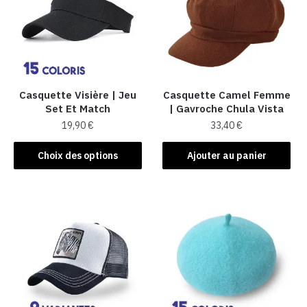
Casquette Visière | Jeu
Casquette Camel Femme
Set Et Match
| Gavroche Chula Vista
19,90
€
33,40
€
Ce
Choix des options
Ajouter au panier
produit
a
plusieurs
variations.
Les
options
peuvent
être
choisies