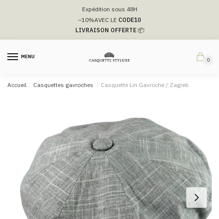
Passer
Aller
Expédition sous 48H
à
au
–10%
AVEC LE
CODE10
la
contenu
LIVRAISON OFFERTE
📦
navigation
MENU
0
Accueil
/
Casquettes gavroches
/
Casquette Lin Gavroche / Zagreb