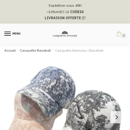
Passer
Aller
Expédition sous 48H
à
au
–10%
AVEC LE
CODE10
la
contenu
LIVRAISON OFFERTE
📦
navigation
MENU
0
Accueil
/
Casquette Baseball
/
Casquette Kentucky | Baseball