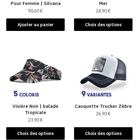
Pour Femme​ | Silvana
Mer
90,60
€
24,90
€
Ce
Ajouter au panier
Choix des options
produit
a
plusieurs
variations.
Les
options
peuvent
être
choisies
sur
la
Visière Noir | balade
Casquette Trucker Zèbre
Tropicale
page
26,90
€
23,90
€
du
Ce
produit
Ce
produit
Choix des options
Choix des options
produit