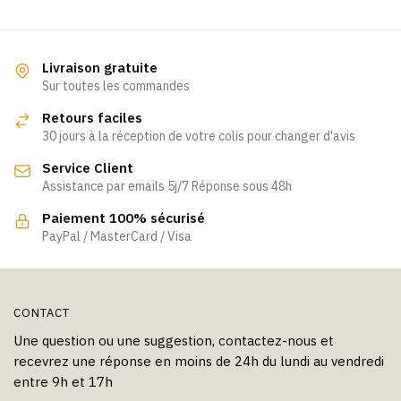
a
a
plusieurs
plusieurs
variations.
variations.
Les
Livraison gratuite
Les
Sur toutes les commandes
options
options
peuvent
Retours faciles
peuvent
être
30 jours à la réception de votre colis pour changer d'avis
être
choisies
Service Client
choisies
sur
Assistance par emails 5j/7 Réponse sous 48h
sur
la
la
page
Paiement 100% sécurisé
page
PayPal / MasterCard / Visa
du
du
produit
produit
CONTACT
Une question ou une suggestion, contactez-nous et
recevrez une réponse en moins de 24h du lundi au vendredi
entre 9h et 17h