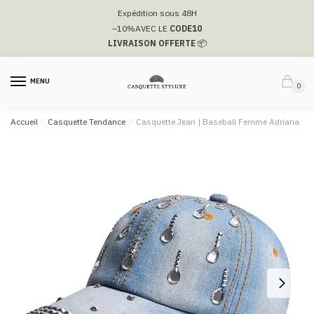
Passer
Aller
Expédition sous 48H
à
au
–10%
AVEC LE
CODE10
la
contenu
LIVRAISON OFFERTE
📦
navigation
MENU
0
Accueil
/
Casquette Tendance
/
Casquette Jean | Baseball Femme Adriana