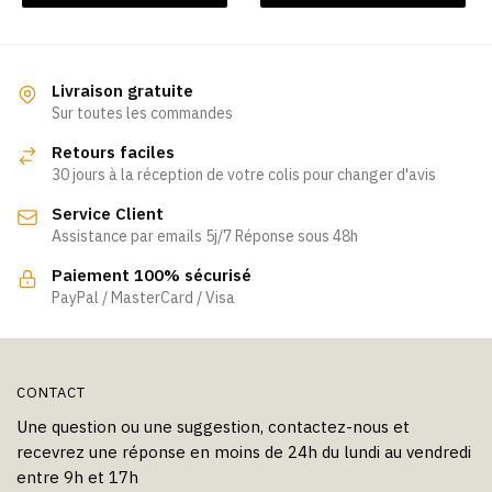
a
plusieurs
variations.
Les
Livraison gratuite
Sur toutes les commandes
options
peuvent
Retours faciles
être
30 jours à la réception de votre colis pour changer d'avis
choisies
Service Client
sur
Assistance par emails 5j/7 Réponse sous 48h
la
page
Paiement 100% sécurisé
PayPal / MasterCard / Visa
du
produit
CONTACT
Une question ou une suggestion, contactez-nous et
recevrez une réponse en moins de 24h du lundi au vendredi
entre 9h et 17h