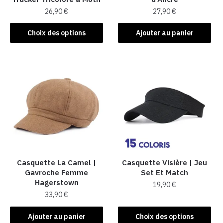
26,90
€
27,90
€
Ce
Choix des options
Ajouter au panier
produit
a
plusieurs
variations.
Les
options
peuvent
être
choisies
sur
la
Casquette La Camel​ |
Casquette Visière | Jeu
Gavroche Femme
Set Et Match
page
Hagerstown
19,90
€
du
33,90
€
produit
Ce
produit
Ajouter au panier
Choix des options