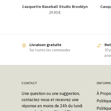
Casquette Baseball Studio Brooklyn
Casqu
29,90
€
Ce
produit
a
plusieurs
Livraison gratuite
Ret
variations.
Sur toutes les commandes
30 j
Les
pour
options
peuvent
être
choisies
CONTACT
INFORM
sur
la
Une question ou une suggestion,
À Propo
page
contactez-nous et recevrez une
Politiqu
du
réponse en moins de 24h du lundi
Politiqu
produit