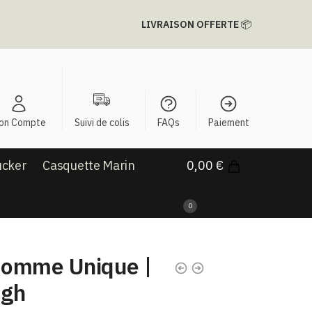
LIVRAISON OFFERTE
📦
on Compte
Suivi de colis
FAQs
Paiement
ucker
Casquette Marin
0,00
€
0
omme Unique​ |
ugh