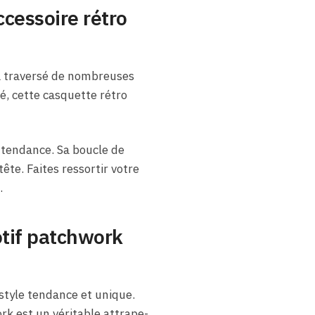
cessoire rétro
a traversé de nombreuses
é, cette casquette rétro
o tendance. Sa boucle de
ête. Faites ressortir votre
.
tif patchwork
style tendance et unique.
k est un véritable attrape-