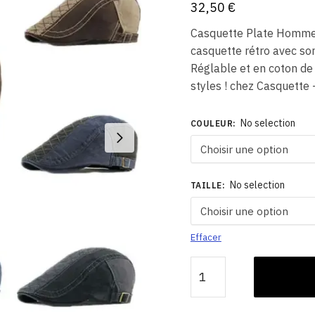
32,50
€
Casquette Plate Homme 
casquette rétro avec so
Réglable et en coton de 
styles ! chez Casquette 
No selection
COULEUR
:
No selection
TAILLE
:
Effacer
quantité
de
Casquette