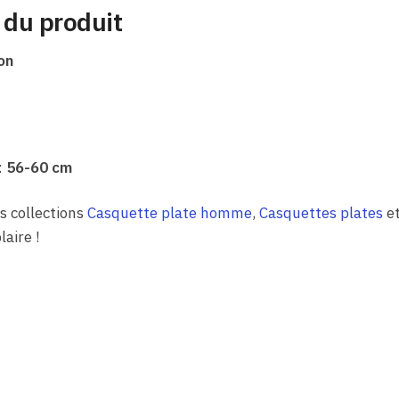
 du produit
on
:
56-60 cm
s collections
Casquette plate homme
,
Casquettes plates
e
aire !