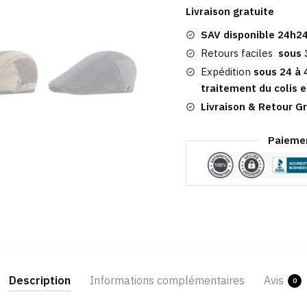
Homme
Livraison gratuite
Unique​
SAV disponible 24h24
|
Middlesbrough
Retours faciles
sous 
Expédition
sous 24 à 
traitement du colis e
Livraison & Retour Gr
Paiemen
Description
Informations complémentaires
Avis
0