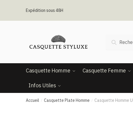
Passer
Aller
à
au
Expédition sous 48H
la
contenu
navigation
Recherche
Recherc
pour :
Casquette Homme
Casquette Femme
Infos Utiles
Accueil
Casquette Plate Homme
Casquette Homme Uni
/
/