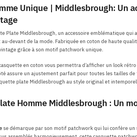
mme Unique​ | Middlesbrough: Un ac
ntage
te Plate Middlesbrough, un accessoire emblématique qui 
 au-devant de la mode. Fabriquée en coton de haute qualit
intage grâce à son motif patchwork unique.
 casquette en coton vous permettra d’afficher un look rétr
é assure un ajustement parfait pour toutes les tailles de t
quette plate Middlesbrough au style original et intemporel
late Homme Middlesbrough : Un mo
e
se démarque par son motif patchwork qui lui confère un 
sus assemblés harmonieusement, cette casquette patchwor