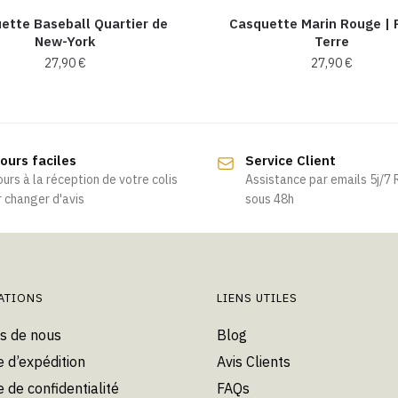
ette Baseball Quartier de
Casquette Marin Rouge | 
New-York
Terre
27,90
€
27,90
€
Ce
Ce
produit
produit
a
a
ours faciles
Service Client
plusieurs
plusieurs
ours à la réception de votre colis
Assistance par emails 5j/7
variations.
variations.
 changer d'avis
sous 48h
Les
Les
options
options
peuvent
peuvent
être
être
choisies
choisies
ATIONS
LIENS UTILES
sur
sur
s de nous
Blog
la
la
e d’expédition
Avis Clients
page
page
du
du
e de confidentialité
FAQs