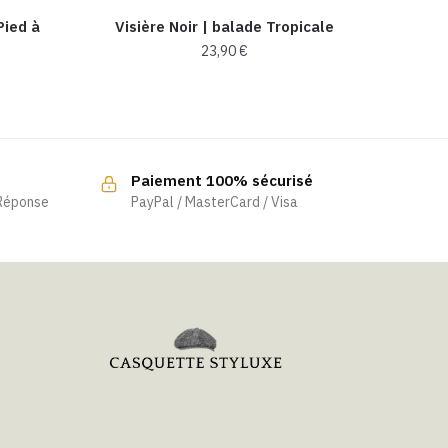
Pied à
Visière Noir | balade Tropicale
23,90
€
Ce
produit
a
plusieurs
Paiement 100% sécurisé
variations.
 Réponse
PayPal / MasterCard / Visa
Les
options
peuvent
être
choisies
sur
la
page
du
produit