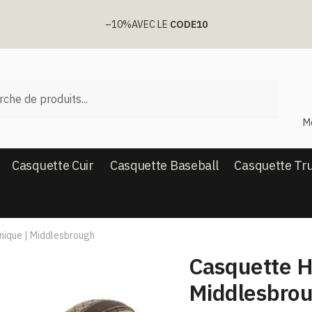
–10%
AVEC LE
CODE10
he
M
Casquette Cuir
Casquette Baseball
Casquette Tr
que​ | Middlesbrough
Casquette H
Middlesbro