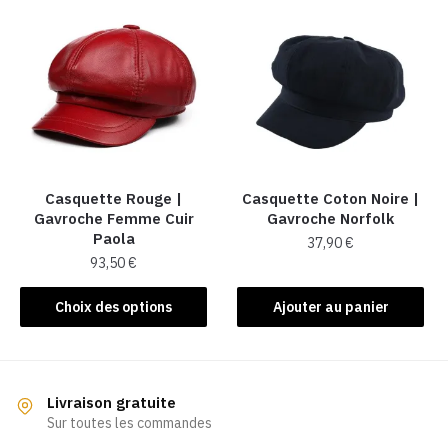
variations.
Les
options
peuvent
être
choisies
sur
la
Casquette Rouge |
Casquette Coton Noire |
page
Gavroche Femme Cuir
Gavroche Norfolk
du
Paola
37,90
€
produit
93,50
€
Ce
Choix des options
Ajouter au panier
produit
a
plusieurs
variations.
Livraison gratuite
Les
Sur toutes les commandes
options