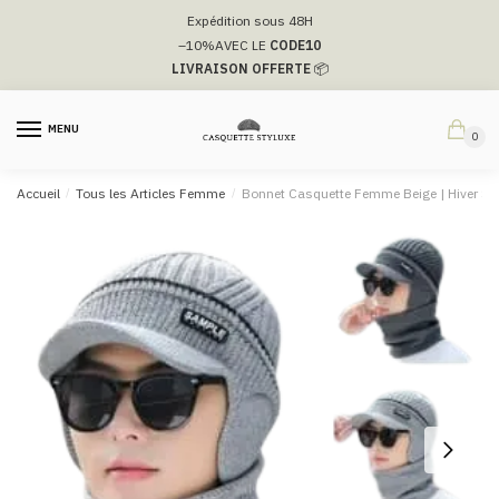
Passer
Aller
Expédition sous 48H
à
au
–10%
AVEC LE
CODE10
la
contenu
LIVRAISON OFFERTE
📦
navigation
MENU
0
Accueil
/
Tous les Articles Femme
/
Bonnet Casquette Femme Beige​ | Hiver Syb