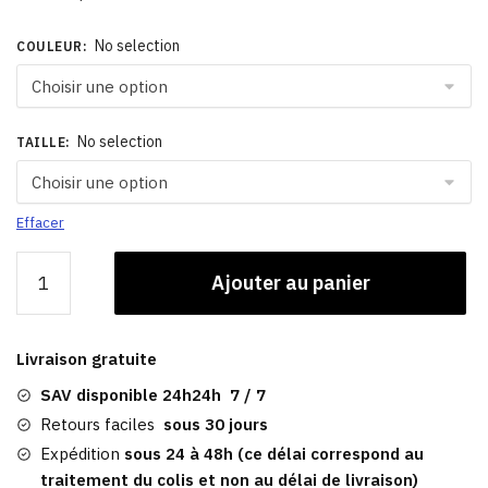
35,00 €
No selection
COULEUR
:
No selection
TAILLE
:
Effacer
quantité
Ajouter au panier
de
Bonnet
Casquette
Livraison gratuite
Femme
Beige​
SAV disponible 24h24h 7 / 7
|
Retours faciles
sous 30 jours
Hiver
Expédition
sous 24 à 48h (ce délai correspond au
Sybil
traitement du colis et non au délai de livraison)