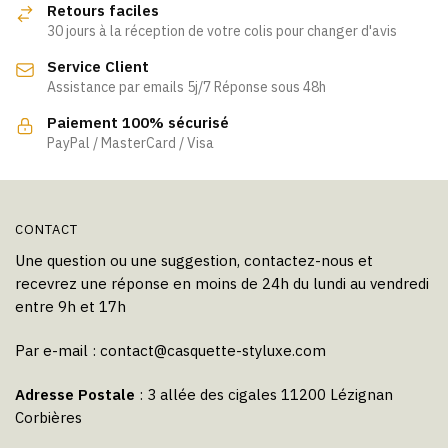
Retours faciles
peuvent
30 jours à la réception de votre colis pour changer d'avis
être
Service Client
choisies
Assistance par emails 5j/7 Réponse sous 48h
sur
la
Paiement 100% sécurisé
page
PayPal / MasterCard / Visa
du
produit
CONTACT
Une question ou une suggestion, contactez-nous et
recevrez une réponse en moins de 24h du lundi au vendredi
entre 9h et 17h
Par e-mail :
contact@casquette-styluxe.com
Adresse Postale
: 3 allée des cigales 11200 Lézignan
Corbières