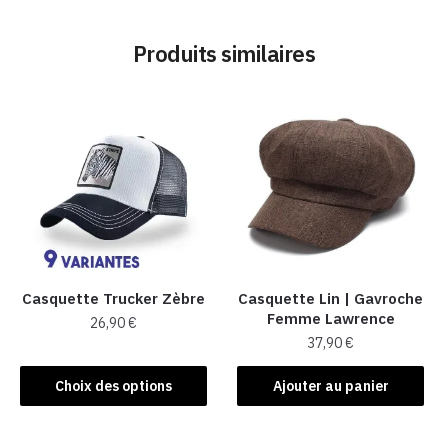
Produits similaires
Casquette Trucker Zèbre
Casquette Lin | Gavroche
Femme Lawrence
26,90
€
37,90
€
Ce
produit
Choix des options
Ajouter au panier
a
plusieurs