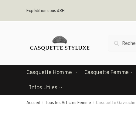
Passer
Aller
à
au
Expédition sous 48H
la
contenu
navigation
Recherche
Recherc
pour :
Casquette Homme
Casquette Femme
Infos Utiles
Accueil
Tous les Articles Femme
Casquette Gavroche
/
/