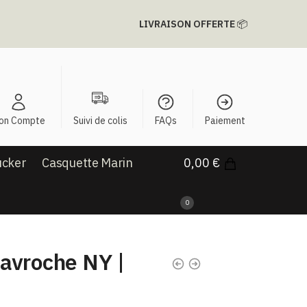
LIVRAISON OFFERTE
📦
on Compte
Suivi de colis
FAQs
Paiement
ucker
Casquette Marin
0,00
€
0
avroche NY |