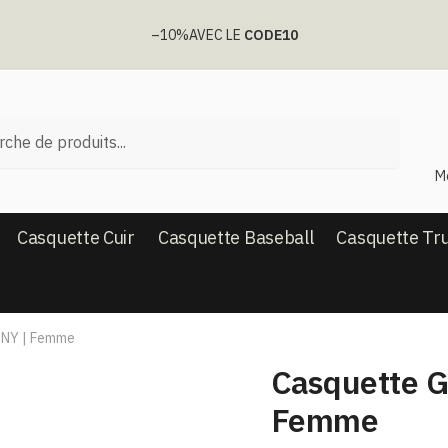
–10%
AVEC LE
CODE10
he
M
Casquette Cuir
Casquette Baseball
Casquette Tr
 NY | Femme
Casquette G
Femme