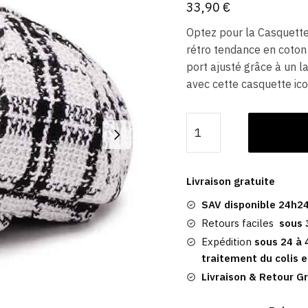
33,90
€
Optez pour la Casquett
rétro tendance en coton 
port ajusté grâce à un l
avec cette casquette ico
quantité
de
Casquette
Gavroche
Livraison gratuite
NY
SAV disponible 24h24
|
Femme
Retours faciles
sous 
Expédition
sous 24 à 
traitement du colis e
Livraison & Retour Gr