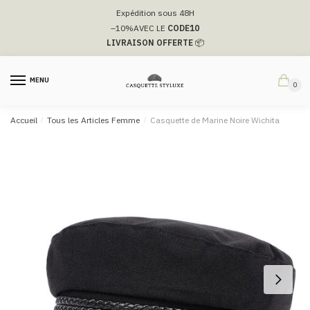
Passer
Aller
Expédition sous 48H
à
au
–10%
AVEC LE
CODE10
la
contenu
LIVRAISON OFFERTE
📦
navigation
MENU
0
Accueil
/
Tous les Articles Femme
/
Casquette de Marine Noire Wichita