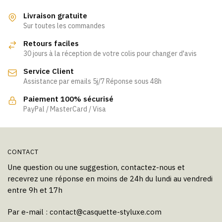
plusieurs
variations.
Livraison gratuite
Les
Sur toutes les commandes
options
Retours faciles
peuvent
30 jours à la réception de votre colis pour changer d'avis
être
Service Client
choisies
Assistance par emails 5j/7 Réponse sous 48h
sur
la
Paiement 100% sécurisé
page
PayPal / MasterCard / Visa
du
produit
CONTACT
Une question ou une suggestion, contactez-nous et
recevrez une réponse en moins de 24h du lundi au vendredi
entre 9h et 17h
Par e-mail :
contact@casquette-styluxe.com