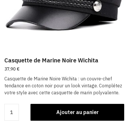
Casquette de Marine Noire Wichita
37,90
€
Casquette de Marine Noire Wichita : un couvre-chef
tendance en coton noir pour un look vintage. Complétez
votre style avec cette casquette de marin polyvalente.
quantité
Ajouter au panier
de
Casquette
de