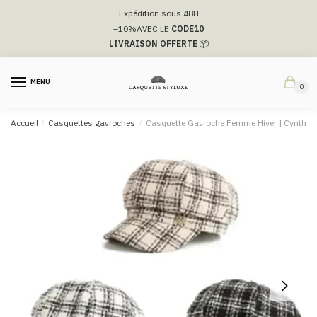
Passer
Aller
Expédition sous 48H
à
au
–10%
AVEC LE
CODE10
la
contenu
LIVRAISON OFFERTE
📦
navigation
MENU
0
Accueil
/
Casquettes gavroches
/
Casquette Gavroche Femme Hiver​ | Cynthia