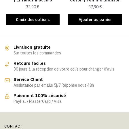
33,90
€
37,90
€
Ce
Choix des options
Ajouter au panier
produit
a
plusieurs
variations.
Livraison gratuite
Les
Sur toutes les commandes
options
Retours faciles
peuvent
30 jours à la réception de votre colis pour changer d'avis
être
Service Client
choisies
Assistance par emails 5j/7 Réponse sous 48h
sur
la
Paiement 100% sécurisé
page
PayPal / MasterCard / Visa
du
produit
CONTACT