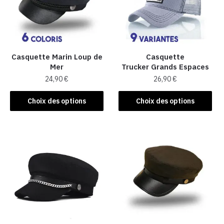
Casquette Marin Loup de
Casquette
Mer
Trucker Grands Espaces
24,90
€
26,90
€
Ce
Ce
Choix des options
Choix des options
produit
produit
a
a
plusieurs
plusieurs
variations.
variations.
Les
Les
options
options
peuvent
peuvent
être
être
choisies
choisies
sur
sur