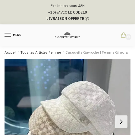
Passer
Aller
Expédition sous 48H
à
au
–10%
AVEC LE
CODE10
la
contenu
LIVRAISON OFFERTE
📦
navigation
MENU
0
Accueil
/
Tous les Articles Femme
/
Casquette Gavroche | Femme Ginevra