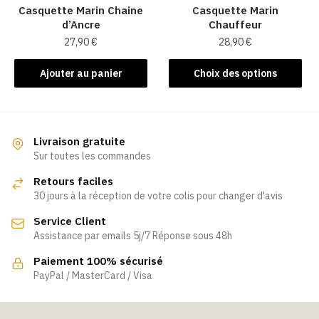
la
la
Casquette Marin Chaine
Casquette Marin
d’Ancre
Chauffeur
page
page
27,90
€
28,90
€
du
du
produit
produit
Ce
Ajouter au panier
Choix des options
produit
a
plusieurs
variations.
Livraison gratuite
Les
Sur toutes les commandes
options
Retours faciles
peuvent
30 jours à la réception de votre colis pour changer d'avis
être
Service Client
choisies
Assistance par emails 5j/7 Réponse sous 48h
sur
la
Paiement 100% sécurisé
page
PayPal / MasterCard / Visa
du
produit