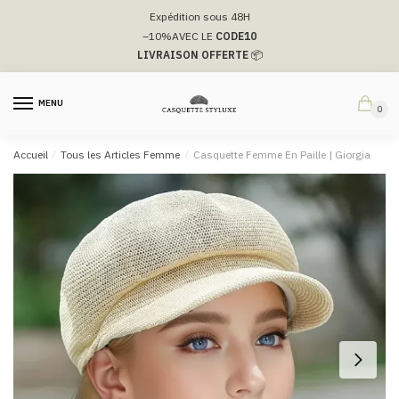
Passer
Aller
Expédition sous 48H
à
au
–10%
AVEC LE
CODE10
la
contenu
LIVRAISON OFFERTE
📦
navigation
MENU
0
Accueil
/
Tous les Articles Femme
/
Casquette Femme En Paille | Giorgia