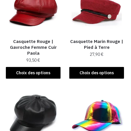
Casquette Rouge |
Casquette Marin Rouge |
Gavroche Femme Cuir
Pied à Terre
Paola
27,90
€
93,50
€
Ce
Ce
produit
Choix des options
Choix des options
produit
a
a
plusieurs
plusieurs
variations.
variations.
Les
Les
options
options
peuvent
peuvent
être
être
choisies