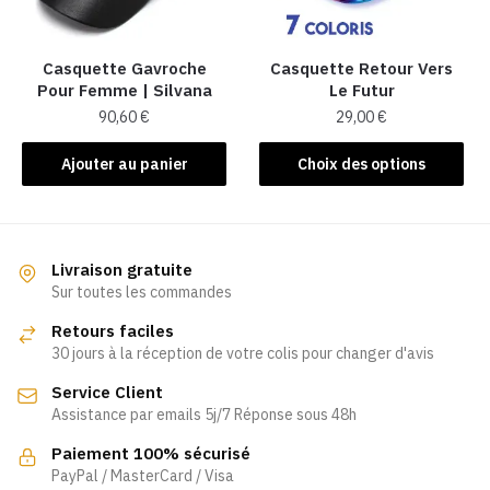
choisies
sur
sur
la
la
Casquette Gavroche
Casquette Retour Vers
page
Pour Femme​ | Silvana
Le Futur
page
du
90,60
€
29,00
€
du
produit
produit
Ce
Ajouter au panier
Choix des options
produit
a
plusieurs
variations.
Livraison gratuite
Les
Sur toutes les commandes
options
Retours faciles
peuvent
30 jours à la réception de votre colis pour changer d'avis
être
Service Client
choisies
Assistance par emails 5j/7 Réponse sous 48h
sur
la
Paiement 100% sécurisé
page
PayPal / MasterCard / Visa