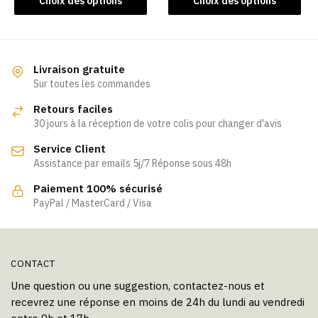
Choix des options
Choix des options
produit
produit
a
a
plusieurs
plusieurs
variations.
variations.
Livraison gratuite
Les
Les
Sur toutes les commandes
options
options
Retours faciles
peuvent
peuvent
30 jours à la réception de votre colis pour changer d'avis
être
être
Service Client
choisies
choisies
Assistance par emails 5j/7 Réponse sous 48h
sur
sur
la
la
Paiement 100% sécurisé
page
page
PayPal / MasterCard / Visa
du
du
produit
produit
CONTACT
Une question ou une suggestion, contactez-nous et
recevrez une réponse en moins de 24h du lundi au vendredi