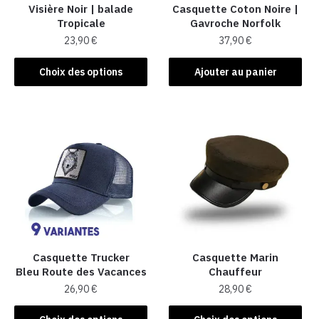
Visière Noir | balade
Casquette Coton Noire |
Tropicale
Gavroche Norfolk
23,90
€
37,90
€
Ce
Choix des options
Ajouter au panier
produit
a
plusieurs
variations.
Les
options
peuvent
être
choisies
sur
la
Casquette Trucker
Casquette Marin
Bleu Route des Vacances
Chauffeur
page
26,90
€
28,90
€
du
produit
Ce
Ce