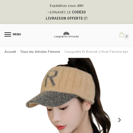
Passer
Aller
Expédition sous 48H
à
au
–10%
AVEC LE
CODE10
la
contenu
LIVRAISON OFFERTE
📦
navigation
MENU
0
Accueil
/
Tous les Articles Femme
/
Casquette Et Bonnet | Hiver Femme April