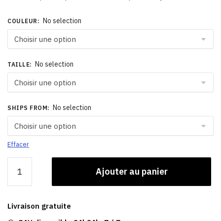
No selection
COULEUR
:
No selection
TAILLE
:
No selection
SHIPS FROM
:
Effacer
quantité
Ajouter au panier
de
Casquette
Elevation​
Livraison gratuite
|