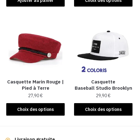
Ajouter au panier
Choix des options
produit
a
plusieurs
variations.
Les
options
peuvent
être
choisies
sur
la
Casquette Marin Rouge |
Casquette
Pied à Terre
Baseball Studio Brooklyn
page
27,90
€
29,90
€
du
produit
Ce
Ce
Choix des options
Choix des options
produit
produit
a
a
plusieurs
plusieurs
variations.
variations.
Livraison gratuite