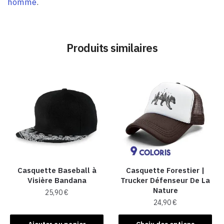
homme
.
Produits similaires
Casquette Baseball à
Casquette Forestier |
Visière Bandana
Trucker Défenseur De La
Nature
25,90
€
24,90
€
Ce