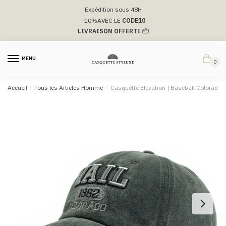
Passer
Aller
Expédition sous 48H
à
au
–10%
AVEC LE
CODE10
la
contenu
LIVRAISON OFFERTE
📦
navigation
MENU
0
Accueil
/
Tous les Articles Homme
/
Casquette Elevation​ | Baseball Colorado