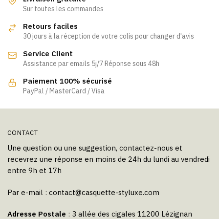
Les
Les
Sur toutes les commandes
options
options
Retours faciles
peuvent
peuvent
30 jours à la réception de votre colis pour changer d'avis
être
être
Service Client
choisies
choisies
Assistance par emails 5j/7 Réponse sous 48h
sur
sur
la
la
Paiement 100% sécurisé
page
page
PayPal / MasterCard / Visa
du
du
produit
produit
CONTACT
Une question ou une suggestion, contactez-nous et
recevrez une réponse en moins de 24h du lundi au vendredi
entre 9h et 17h
Par e-mail :
contact@casquette-styluxe.com
Adresse Postale
: 3 allée des cigales 11200 Lézignan