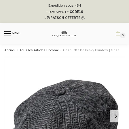
Passer
Aller
Expédition sous 48H
à
au
–10%
AVEC LE
CODE10
la
contenu
LIVRAISON OFFERTE
📦
navigation
MENU
0
Accueil
/
Tous les Articles Homme
/
Casquette De Peaky Blinders​ | Grise