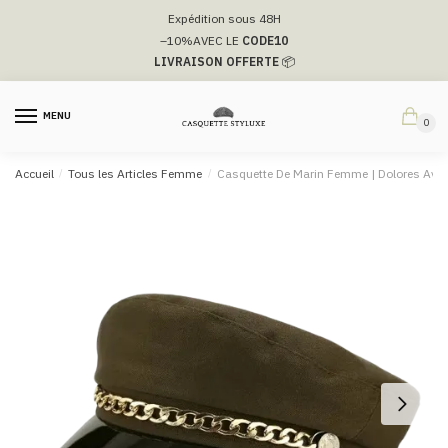
Passer
Aller
Expédition sous 48H
à
au
–10%
AVEC LE
CODE10
la
contenu
LIVRAISON OFFERTE
📦
navigation
MENU
0
Accueil
/
Tous les Articles Femme
/
Casquette De Marin Femme​ | Dolores Avec