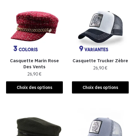
Casquette Marin Rose
Casquette Trucker Zèbre
Des Vents
26,90
€
26,90
€
Ce
Ce
produit
Choix des options
Choix des options
produit
a
a
plusieurs
plusieurs
variations.
variations.
Les
Les
options
options
peuvent