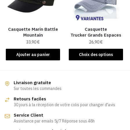
peuvent
être
être
choisies
choisies
sur
sur
la
la
Casquette Marin Battle
Casquette
page
Mountain
Trucker Grands Espaces
page
du
33,90
€
26,90
€
du
produit
produit
Ce
Ajouter au panier
Choix des options
produit
a
plusieurs
variations.
Livraison gratuite
Les
Sur toutes les commandes
options
Retours faciles
peuvent
30 jours à la réception de votre colis pour changer d'avis
être
Service Client
choisies
Assistance par emails 5j/7 Réponse sous 48h
sur
la