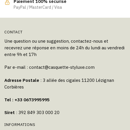
Paiement 100% sécurisé
page
PayPal / MasterCard / Visa
du
produit
CONTACT
Une question ou une suggestion, contactez-nous et
recevrez une réponse en moins de 24h du lundi au vendredi
entre 9h et 17h
Par e-mail :
contact@casquette-styluxe.com
Adresse Postale
: 3 allée des cigales 11200 Lézignan
Corbières
Tel : +33 0673995995
Siret
: 392 849 303 000 20
INFORMATIONS