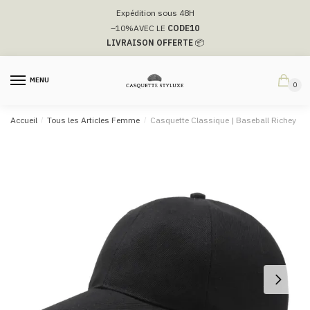
Passer
Aller
Expédition sous 48H
à
au
–10%
AVEC LE
CODE10
la
contenu
LIVRAISON OFFERTE
📦
navigation
MENU
0
Accueil
/
Tous les Articles Femme
/
Casquette Classique | Baseball Richey