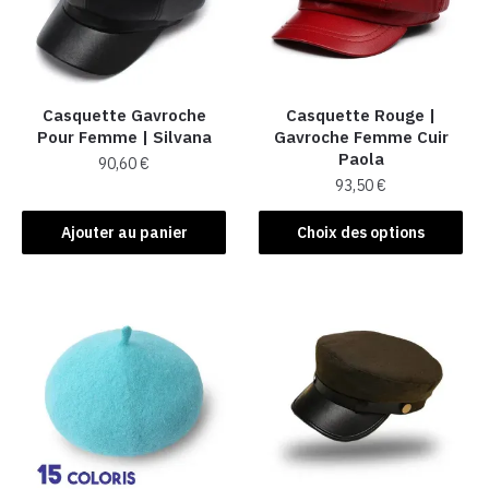
Casquette Gavroche
Casquette Rouge |
Pour Femme​ | Silvana
Gavroche Femme Cuir
Paola
90,60
€
93,50
€
Ce
Ajouter au panier
Choix des options
produit
a
plusieurs
variations.
Les
options
peuvent
être
choisies
sur