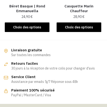
la
Béret Basque | Rond
Casquette Marin
Emmanuella
Chauffeur
page
24,90
€
28,90
€
du
produit
Ce
Ce
Choix des options
Choix des options
produit
produit
a
a
plusieurs
plusieurs
variations.
variations.
Livraison gratuite
Les
Les
Sur toutes les commandes
options
options
Retours faciles
peuvent
peuvent
30 jours à la réception de votre colis pour changer d'avis
être
être
Service Client
choisies
choisies
Assistance par emails 5j/7 Réponse sous 48h
sur
sur
la
la
Paiement 100% sécurisé
page
page
PayPal / MasterCard / Visa
du
du
produit
produit