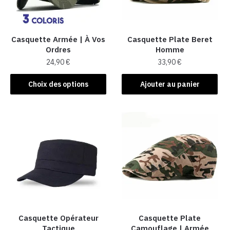
Casquette Armée | À Vos
Casquette Plate Beret
Ordres
Homme​
24,90
€
33,90
€
Ce
Choix des options
Ajouter au panier
produit
a
plusieurs
variations.
Les
options
peuvent
être
choisies
sur
la
Casquette Opérateur
Casquette Plate
Tactique
Camouflage | Armée
page