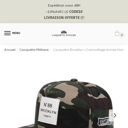
Passer
Aller
Expédition sous 48H
à
au
–10%
AVEC LE
CODE10
la
contenu
LIVRAISON OFFERTE
📦
navigation
MENU
0
Accueil
/
Casquette Militaire
/
Casquette Brooklyn | Camouflage Armée Homm