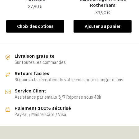
Rotherham
27,90
€
du
33,90
€
produit
Ce
produit
Choix des options
Ajouter au panier
a
plusieurs
variations.
Les
Livraison gratuite
Sur toutes les commandes
options
peuvent
Retours faciles
être
30 jours à la réception de votre colis pour changer d'avis
choisies
Service Client
sur
Assistance par emails 5j/7 Réponse sous 48h
la
page
Paiement 100% sécurisé
PayPal / MasterCard / Visa
du
produit