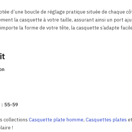
otée d’une boucle de réglage pratique située de chaque côt
ment la casquette à votre taille, assurant ainsi un port aju
mporte la forme de votre tête, la casquette s’adapte faci
it
on
 : 55-59
s collections
Casquette plate homme
,
Casquettes plates
e
aire !