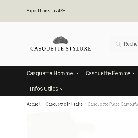
Passer
Aller
à
au
Expédition sous 48H
la
contenu
navigation
Recherche
Recherc
pour :
Casquette Homme
Casquette Femme
Infos Utiles
Accueil
Casquette Militaire
Casquette Plate Camoufl
/
/