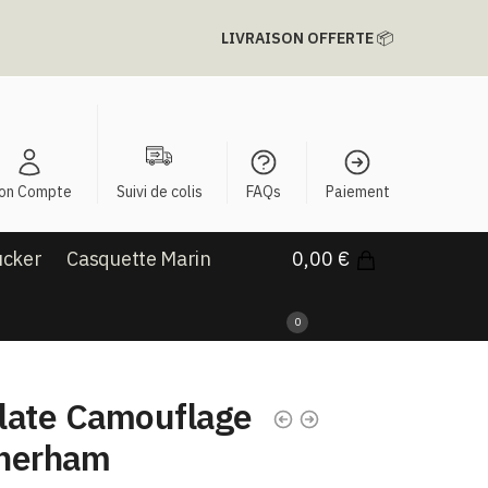
LIVRAISON OFFERTE
📦
on Compte
Suivi de colis
FAQs
Paiement
ucker
Casquette Marin
0,00
€
0
late Camouflage
therham