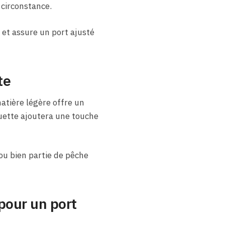
circonstance.
 et assure un port ajusté
te
atière légère offre un
quette ajoutera une touche
 ou bien partie de pêche
pour un port