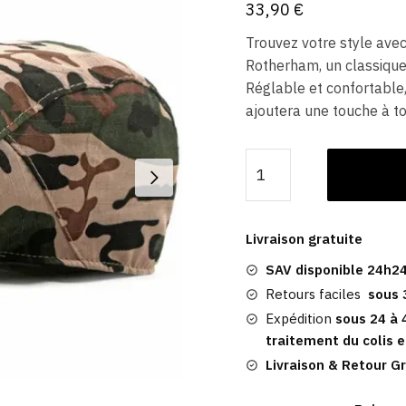
33,90
€
Trouvez votre style ave
Rotherham, un classique
Réglable et confortabl
ajoutera une touche à to
quantité
de
Casquette
Plate
Livraison gratuite
Camouflage
SAV disponible 24h24
|
Armée
Retours faciles
sous 
Rotherham
Expédition
sous 24 à 
traitement du colis e
Livraison & Retour Gr