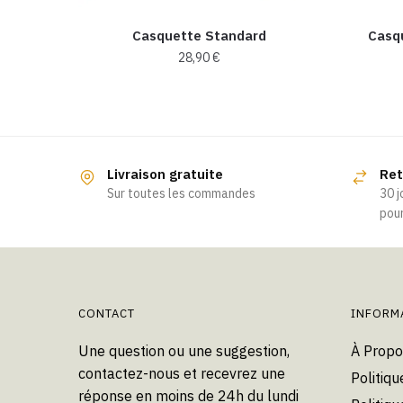
Casquette Standard
Casq
28,90
€
Ce
produit
a
plusieurs
Livraison gratuite
Ret
variations.
Sur toutes les commandes
30 j
Les
pour
options
peuvent
être
choisies
CONTACT
INFORM
sur
la
Une question ou une suggestion,
À Propo
page
contactez-nous et recevrez une
Politiqu
du
réponse en moins de 24h du lundi