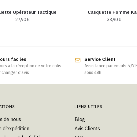
uette Opérateur Tactique
Casquette Homme Kak
27,90
€
33,90
€
Ce
produit
a
plusieurs
ours faciles
Service Client
variations.
ours à la réception de votre colis
Assistance par emails 5j/7
Les
 changer d'avis
sous 48h
options
peuvent
être
choisies
ATIONS
LIENS UTILES
sur
la
s de nous
Blog
page
e d’expédition
Avis Clients
du