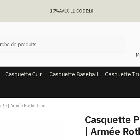
–10%
AVEC LE
CODE10
he
M
Casquette Cuir
Casquette Baseball
Casquette Tr
age | Armée Rotherham
Casquette P
| Armée Ro