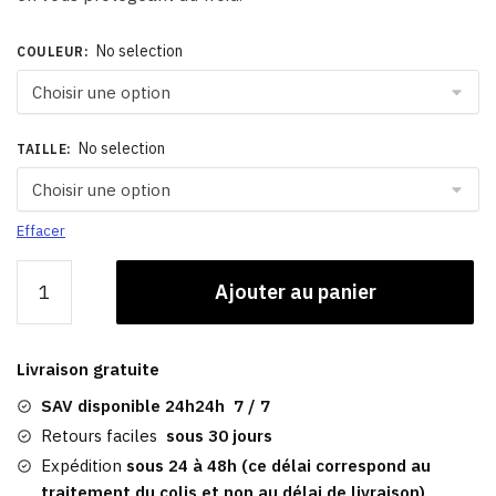
No selection
COULEUR
:
No selection
TAILLE
:
Effacer
quantité
Ajouter au panier
de
Caquette
Grise
Livraison gratuite
|
Hiver
SAV disponible 24h24h 7 / 7
Femme
Retours faciles
sous 30 jours
Lana
Expédition
sous 24 à 48h (ce délai correspond au
traitement du colis et non au délai de livraison)