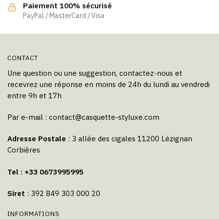
la
la
Paiement 100% sécurisé
page
page
PayPal / MasterCard / Visa
du
du
produit
produit
CONTACT
Une question ou une suggestion, contactez-nous et
recevrez une réponse en moins de 24h du lundi au vendredi
entre 9h et 17h
Par e-mail :
contact@casquette-styluxe.com
Adresse Postale
: 3 allée des cigales 11200 Lézignan
Corbières
Tel : +33 0673995995
Siret
: 392 849 303 000 20
INFORMATIONS