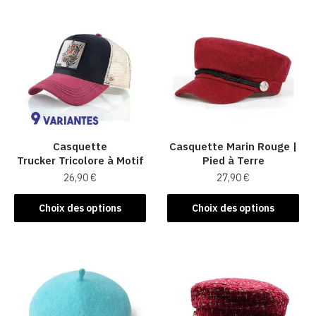
Casquette
Casquette Marin Rouge |
Trucker Tricolore à Motif
Pied à Terre
26,90
€
27,90
€
Ce
Ce
Choix des options
Choix des options
produit
produit
a
a
plusieurs
plusieurs
variations.
variations.
Les
Les
options
options