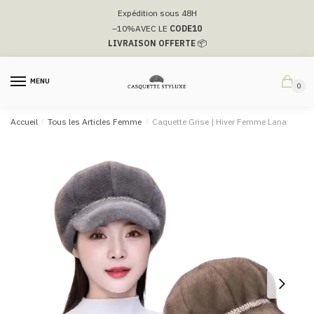
Passer
Aller
Expédition sous 48H
à
au
–10%
AVEC LE
CODE10
la
contenu
LIVRAISON OFFERTE
📦
navigation
MENU
0
Accueil
/
Tous les Articles Femme
/
Caquette Grise | Hiver Femme Lana