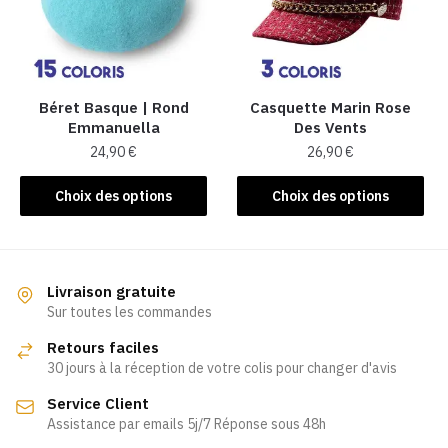
peuvent
peuvent
être
être
choisies
choisies
sur
sur
la
la
Béret Basque | Rond
Casquette Marin Rose
Emmanuella
Des Vents
page
page
24,90
€
26,90
€
du
du
produit
produit
Ce
Ce
Choix des options
Choix des options
produit
produit
a
a
plusieurs
plusieurs
variations.
variations.
Livraison gratuite
Les
Les
Sur toutes les commandes
options
options
Retours faciles
peuvent
peuvent
30 jours à la réception de votre colis pour changer d'avis
être
être
Service Client
choisies
choisies
Assistance par emails 5j/7 Réponse sous 48h
sur
sur