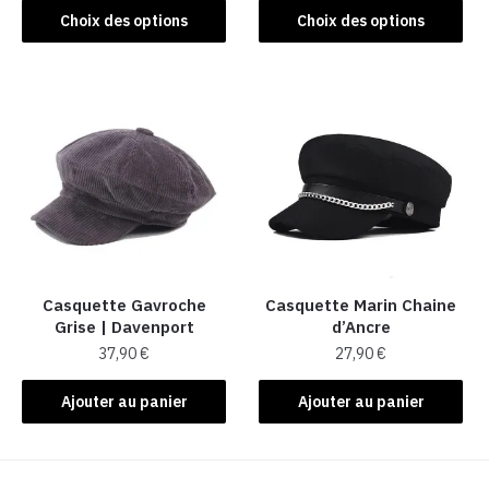
Ce
Ce
Choix des options
Choix des options
produit
produit
a
a
plusieurs
plusieurs
variations.
variations.
Les
Les
options
options
peuvent
peuvent
être
être
choisies
choisies
sur
sur
la
la
Casquette Gavroche
Casquette Marin Chaine
Grise | Davenport
d’Ancre
page
page
37,90
€
27,90
€
du
du
produit
produit
Ajouter au panier
Ajouter au panier