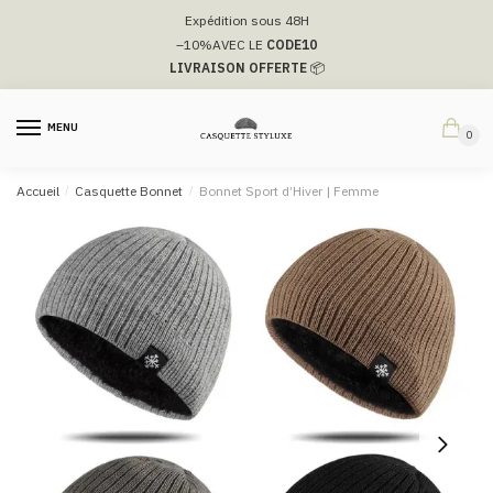
Passer
Aller
Expédition sous 48H
à
au
–10%
AVEC LE
CODE10
la
contenu
LIVRAISON OFFERTE
📦
navigation
MENU
0
Accueil
/
Casquette Bonnet
/
Bonnet Sport d’Hiver | Femme