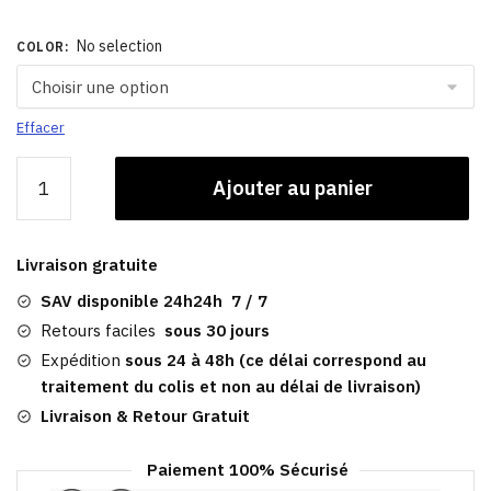
No selection
COLOR
:
Effacer
quantité
Ajouter au panier
de
Bonnet
Sport
Livraison gratuite
d'Hiver
|
SAV disponible 24h24h 7 / 7
Femme
Retours faciles
sous 30 jours
Expédition
sous 24 à 48h (ce délai correspond au
traitement du colis et non au délai de livraison)
Livraison & Retour Gratuit
Paiement 100% Sécurisé