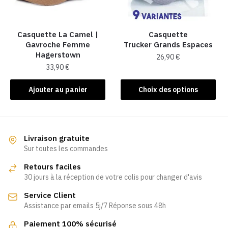
choisies
sur
la
Casquette La Camel​ |
Casquette
Gavroche Femme
Trucker Grands Espaces
page
Hagerstown
26,90
€
du
33,90
€
produit
Ce
produit
Ajouter au panier
Choix des options
a
plusieurs
variations.
Les
Livraison gratuite
Sur toutes les commandes
options
peuvent
Retours faciles
être
30 jours à la réception de votre colis pour changer d'avis
choisies
Service Client
sur
Assistance par emails 5j/7 Réponse sous 48h
la
page
Paiement 100% sécurisé