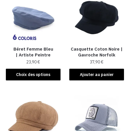
Béret Femme Bleu
Casquette Coton Noire |
| Artiste Peintre
Gavroche Norfolk
23,90
€
37,90
€
Ce
Choix des options
Ajouter au panier
produit
a
plusieurs
variations.
Les
options
peuvent
être