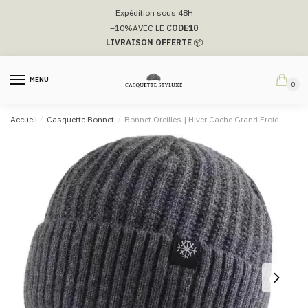
Passer
Aller
Expédition sous 48H
à
au
–10%
AVEC LE
CODE10
la
contenu
LIVRAISON OFFERTE
📦
navigation
MENU
0
Accueil
/
Casquette Bonnet
/
Bonnet Oreilles | Hiver Cache Grand Froid