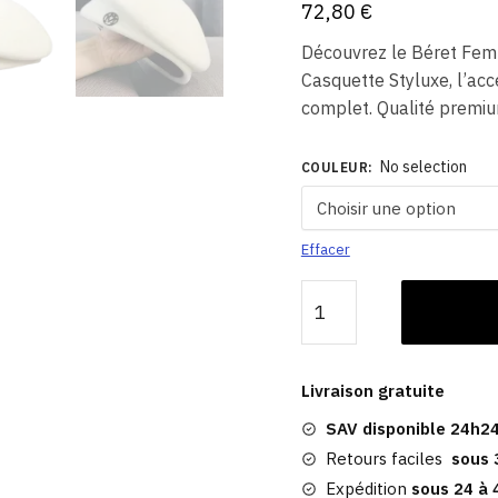
72,80
€
Découvrez le Béret Fem
Casquette Styluxe, l’acc
complet. Qualité premium
No selection
COULEUR
:
Effacer
quantité
de
Béret
En
Livraison gratuite
Feutre
SAV disponible 24h24
De
Laine
Retours faciles
sous 
|
Expédition
sous 24 à 