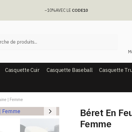
–10%
AVEC LE
CODE10
he
M
Casquette Cuir
Casquette Baseball
Casquette Tr
aine | Femme
Béret En Feu
Femme