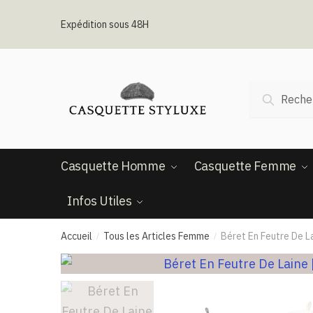
Passer
Aller
à
au
Expédition sous 48H
la
contenu
navigation
Recherche
Recherc
pour :
Casquette Homme
Casquette Femme
Infos Utiles
Accueil
Tous les Articles Femme
Béret En Feutre De L
/
/