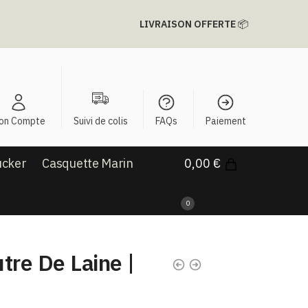
LIVRAISON OFFERTE
📦
on Compte
Suivi de colis
FAQs
Paiement
ucker
Casquette Marin
0,00
€
0
tre De Laine |