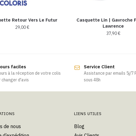
ette Retour Vers Le Futur
Casquette Lin | Gavroche
Lawrence
29,00
€
37,90
€
Ce
produit
a
plusieurs
ours faciles
Service Client
variations.
ours à la réception de votre colis
Assistance par emails 5j/7
Les
 changer d'avis
sous 48h
options
peuvent
être
choisies
ATIONS
LIENS UTILES
sur
la
s de nous
Blog
page
e d’expédition
Avis Clients