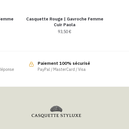
 Femme
Casquette Rouge | Gavroche Femme
Cuir Paola
93,50
€
Ce
produit
a
Paiement 100% sécurisé
plusieurs
 Réponse
PayPal / MasterCard / Visa
variations.
Les
options
peuvent
être
choisies
sur
la
page