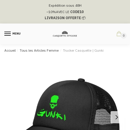
Passer
Aller
Expédition sous 48H
à
au
–10%
AVEC LE
CODE10
la
contenu
LIVRAISON OFFERTE
📦
navigation
MENU
0
Accueil
/
Tous les Articles Femme
/
Trucker Casquette | Gunki