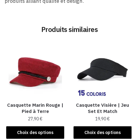
produits alliant qualité et design.
Produits similaires
Casquette Marin Rouge |
Casquette Visière | Jeu
Pied à Terre
Set Et Match
27,90
€
19,90
€
Ce
Ce
Choix des options
Choix des options
produit
produit