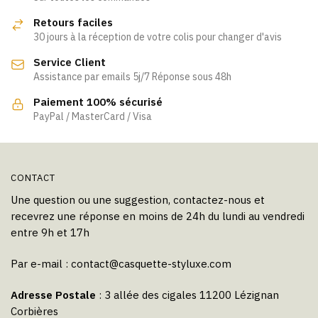
options
Retours faciles
peuvent
30 jours à la réception de votre colis pour changer d'avis
être
Service Client
choisies
Assistance par emails 5j/7 Réponse sous 48h
sur
la
Paiement 100% sécurisé
page
PayPal / MasterCard / Visa
du
produit
CONTACT
Une question ou une suggestion, contactez-nous et
recevrez une réponse en moins de 24h du lundi au vendredi
entre 9h et 17h
Par e-mail :
contact@casquette-styluxe.com
Adresse Postale
: 3 allée des cigales 11200 Lézignan
Corbières