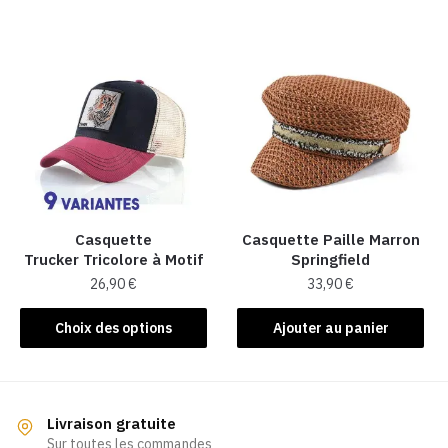
a
a
plusieurs
plusieurs
variations.
variations.
Les
Les
options
options
peuvent
peuvent
être
être
choisies
choisies
sur
sur
la
la
Casquette
Casquette Paille Marron
Trucker Tricolore à Motif
Springfield
page
page
26,90
€
33,90
€
du
du
produit
produit
Ce
Choix des options
Ajouter au panier
produit
a
plusieurs
variations.
Livraison gratuite
Les
Sur toutes les commandes