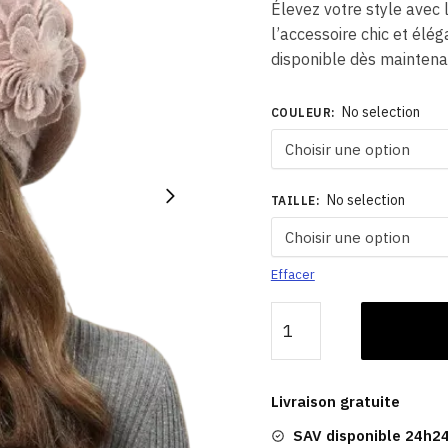
Élevez votre style avec
l’accessoire chic et élé
disponible dès maintena
No selection
COULEUR
:
No selection
TAILLE
:
Effacer
quantité
de
Lara
Bonnet
Livraison gratuite
|
SAV disponible 24h24
Béret