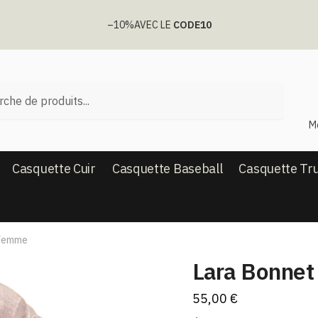
–10%
AVEC LE
CODE10
he
M
Casquette Cuir
Casquette Baseball
Casquette Tr
 Femme
Lara Bonnet
55,00
€