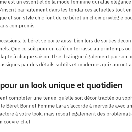
e est un essentiel de la mode féminine qui allie élégance 
 s’inscrit parfaitement dans les tendances actuelles tout en
e et son style chic font de ce béret un choix privilégié pou
 sans compromis.
casions, le béret se porte aussi bien lors de sorties déco
mels. Que ce soit pour un café en terrasse au printemps 
dapte à chaque saison. Il se distingue également par son or
siques par des détails subtils et modernes qui sauront att
é pour un look unique et quotidien
nt compléter une tenue, qu’elle soit décontractée ou sophi
, le Béret Bonnet Femme Lara s’accorde à merveille avec une
actère à votre look, mais résout également des problémati
un couvre-chef.