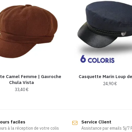
te Camel Femme | Gavroche
Casquette Marin Loup d
Chula Vista
24,90
€
33,40
€
Ce
produit
a
plusieurs
ours faciles
Service Client
variations.
ours à la réception de votre colis
Assistance par emails 5j/7
Les