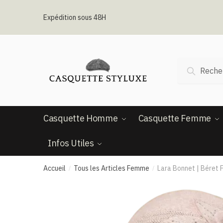
Passer
Aller
à
au
Expédition sous 48H
la
contenu
navigation
Recherche
Recherc
pour :
Casquette Homme
Casquette Femme
Infos Utiles
Accueil
Tous les Articles Femme
Lara Bonnet | Béret
/
/