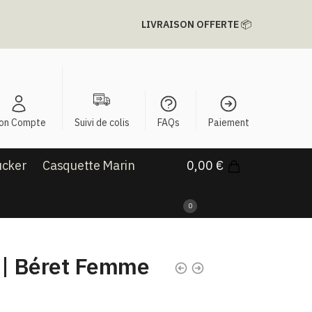
LIVRAISON OFFERTE
📦
on Compte
Suivi de colis
FAQs
Paiement
ucker
Casquette Marin
0,00
€
0
 | Béret Femme