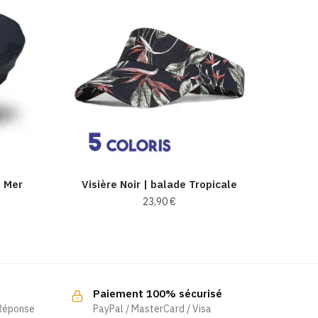
e Mer
Visière Noir | balade Tropicale
23,90
€
Ce
produit
a
plusieurs
Paiement 100% sécurisé
variations.
 Réponse
PayPal / MasterCard / Visa
Les