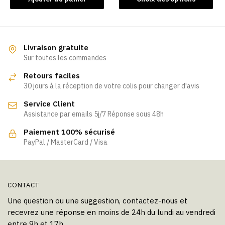
produit
a
plusieurs
variations.
Livraison gratuite
Les
Sur toutes les commandes
options
Retours faciles
peuvent
30 jours à la réception de votre colis pour changer d'avis
être
Service Client
choisies
Assistance par emails 5j/7 Réponse sous 48h
sur
la
Paiement 100% sécurisé
page
PayPal / MasterCard / Visa
du
produit
CONTACT
Une question ou une suggestion, contactez-nous et
recevrez une réponse en moins de 24h du lundi au vendredi
entre 9h et 17h