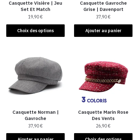
Casquette Visière | Jeu
Casquette Gavroche
Set Et Match
Grise | Davenport
19,90
€
37,90
€
Ce
Choix des options
Ajouter au panier
produit
a
plusieurs
variations.
Les
options
peuvent
être
choisies
sur
la
Casquette Norman |
Casquette Marin Rose
Gavroche
Des Vents
page
37,90
€
26,90
€
du
produit
Ce
Ajouter au panier
Choix des options