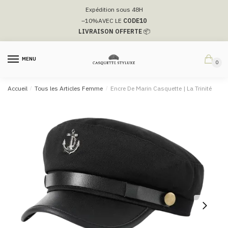
Passer
Aller
Expédition sous 48H
à
au
–10%
AVEC LE
CODE10
la
contenu
LIVRAISON OFFERTE
📦
navigation
MENU
0
Accueil
/
Tous les Articles Femme
/
Encre De Marin Casquette | La Trinité