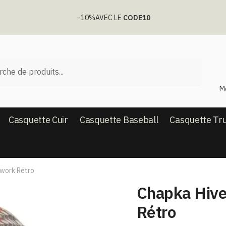
–10%
AVEC LE
CODE10
he
M
Casquette Cuir
Casquette Baseball
Casquette Tr
hwork Rétro
Chapka Hive
Rétro