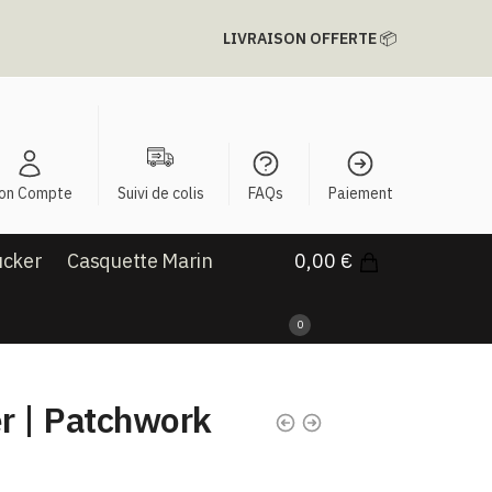
LIVRAISON OFFERTE
📦
on Compte
Suivi de colis
FAQs
Paiement
ucker
Casquette Marin
0,00
€
0
r | Patchwork