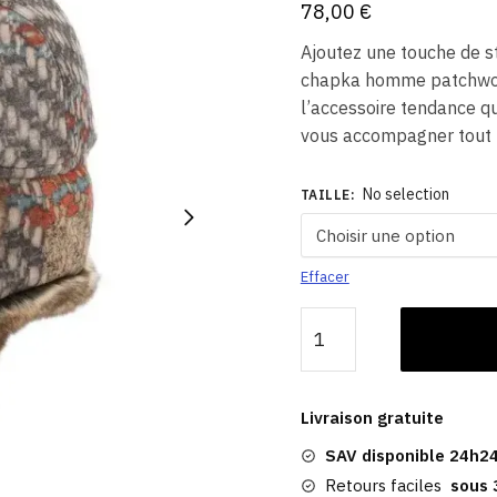
78,00
€
Ajoutez une touche de s
chapka homme patchwork
l’accessoire tendance qu
vous accompagner tout l
No selection
TAILLE
:
Effacer
quantité
de
Chapka
Hiver
Livraison gratuite
|
SAV disponible 24h24
Patchwork
Rétro
Retours faciles
sous 