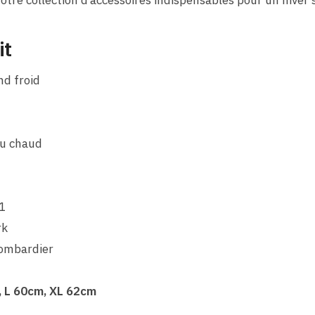
otre collection d’accessoires indispensables pour un hiver s
it
nd froid
au chaud
1
rk
bombardier
 L 60cm, XL 62cm