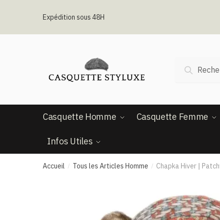
Passer
Aller
à
au
Expédition sous 48H
la
contenu
navigation
Recherche
Recherc
pour :
Casquette Homme
Casquette Femme
Infos Utiles
Accueil
Tous les Articles Homme
Chapka Hiver | Patc
/
/