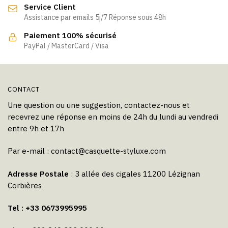
Service Client
choisies
choisies
Assistance par emails 5j/7 Réponse sous 48h
sur
sur
la
la
Paiement 100% sécurisé
page
page
PayPal / MasterCard / Visa
du
du
produit
produit
CONTACT
Une question ou une suggestion, contactez-nous et
recevrez une réponse en moins de 24h du lundi au vendredi
entre 9h et 17h
Par e-mail :
contact@casquette-styluxe.com
Adresse Postale
: 3 allée des cigales 11200 Lézignan
Corbières
Tel : +33 0673995995