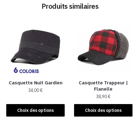
Produits similaires
Casquette Nuit Gardien
Casquette Trappeur |
Flanelle
34,00
€
38,90
€
Ce
Ce
produit
Choix des options
Choix des options
produit
a
a
plusieurs
plusieurs
variations.
variations.
Les