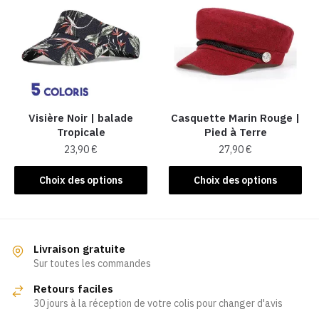
Les
options
options
peuvent
peuvent
être
être
choisies
choisies
sur
sur
la
la
Visière Noir | balade
Casquette Marin Rouge |
page
Tropicale
Pied à Terre
page
du
23,90
€
27,90
€
du
produit
produit
Ce
Ce
Choix des options
Choix des options
produit
produit
a
a
plusieurs
plusieurs
variations.
variations.
Livraison gratuite
Les
Les
Sur toutes les commandes
options
options
Retours faciles
peuvent
peuvent
30 jours à la réception de votre colis pour changer d'avis
être
être