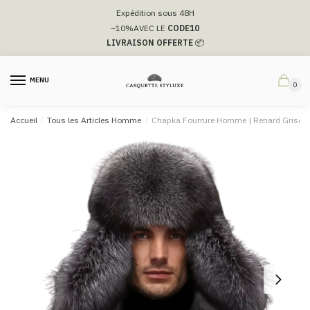
Passer
Aller
Expédition sous 48H
à
au
–10%
AVEC LE
CODE10
la
contenu
LIVRAISON OFFERTE
📦
navigation
MENU
0
Accueil
/
Tous les Articles Homme
/
Chapka Fourrure Homme | Renard Grise