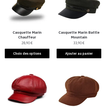
Casquette Marin
Casquette Marin Battle
Chauffeur
Mountain
28,90
€
33,90
€
Ce
Choix des options
Ajouter au panier
produit
a
plusieurs
variations.
Les
options
peuvent
être
choisies