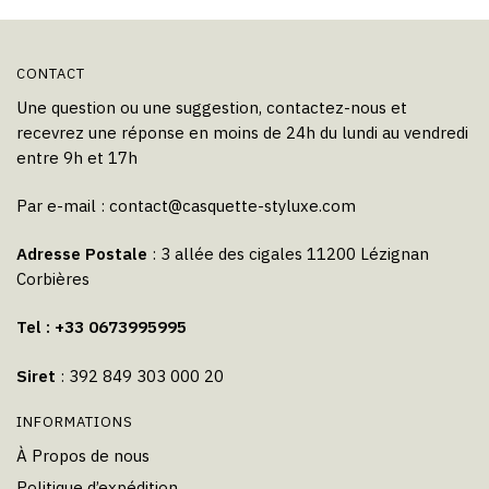
du
produit
CONTACT
Une question ou une suggestion, contactez-nous et
recevrez une réponse en moins de 24h du lundi au vendredi
entre 9h et 17h
Par e-mail :
contact@casquette-styluxe.com
Adresse Postale
: 3 allée des cigales 11200 Lézignan
Corbières
Tel : +33 0673995995
Siret
: 392 849 303 000 20
INFORMATIONS
À Propos de nous
Politique d’expédition