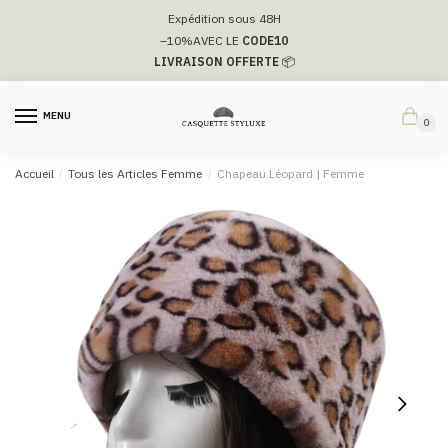
Passer
Aller
Expédition sous 48H
à
au
–10%
AVEC LE
CODE10
la
contenu
LIVRAISON OFFERTE
📦
navigation
MENU
0
Accueil
/
Tous les Articles Femme
/
Chapeau Léopard | Femme