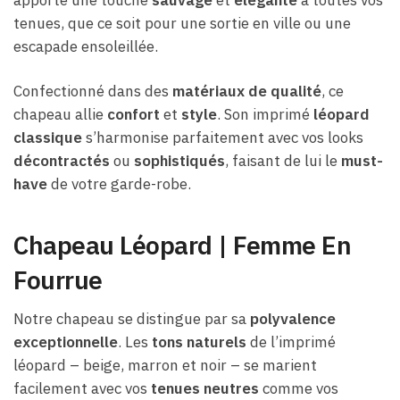
apporte une touche
sauvage
et
élégante
à toutes vos
tenues, que ce soit pour une sortie en ville ou une
escapade ensoleillée.
Confectionné dans des
matériaux de qualité
, ce
chapeau allie
confort
et
style
. Son imprimé
léopard
classique
s’harmonise parfaitement avec vos looks
décontractés
ou
sophistiqués
, faisant de lui le
must-
have
de votre garde-robe.
Chapeau Léopard | Femme En
Fourrue
Notre chapeau se distingue par sa
polyvalence
exceptionnelle
. Les
tons naturels
de l’imprimé
léopard – beige, marron et noir – se marient
facilement avec vos
tenues neutres
comme vos