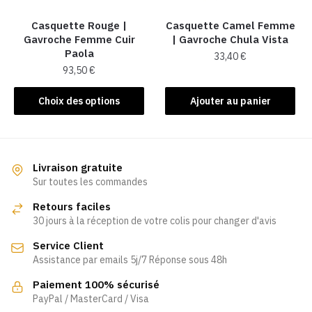
sur
la
Casquette Rouge |
Casquette Camel Femme
Gavroche Femme Cuir
| Gavroche Chula Vista
page
Paola
33,40
€
du
93,50
€
produit
Ce
Choix des options
Ajouter au panier
produit
a
plusieurs
variations.
Livraison gratuite
Les
Sur toutes les commandes
options
Retours faciles
peuvent
30 jours à la réception de votre colis pour changer d'avis
être
Service Client
choisies
Assistance par emails 5j/7 Réponse sous 48h
sur
la
Paiement 100% sécurisé
page
PayPal / MasterCard / Visa