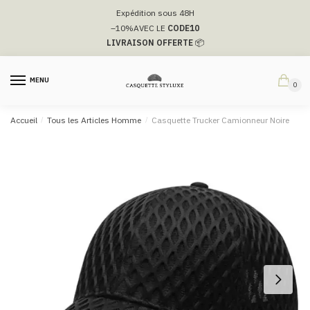
Passer
Aller
Expédition sous 48H
à
au
–10%
AVEC LE
CODE10
la
contenu
LIVRAISON OFFERTE
📦
navigation
MENU
0
Accueil
/
Tous les Articles Homme
/
Casquette Trucker Camionneur Noire