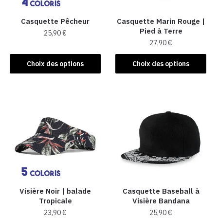
Casquette Pêcheur
Casquette Marin Rouge |
Pied à Terre
25,90
€
27,90
€
Ce
Ce
produit
Choix des options
Choix des options
produit
a
a
plusieurs
plusieurs
variations.
variations.
Les
Les
options
options
peuvent
peuvent
être
être
choisies
choisies
sur
sur
la
la
Visière Noir | balade
Casquette Baseball à
page
Tropicale
Visière Bandana
page
du
23,90
€
25,90
€
du
produit