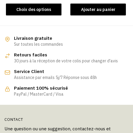
produit
Ce
Choix des options
Ajouter au panier
produit
a
plusieurs
variations.
Livraison gratuite
Les
Sur toutes les commandes
options
Retours faciles
peuvent
30 jours à la réception de votre colis pour changer d'avis
être
Service Client
choisies
Assistance par emails 5j/7 Réponse sous 48h
sur
la
Paiement 100% sécurisé
page
PayPal / MasterCard / Visa
du
produit
CONTACT
Une question ou une suggestion, contactez-nous et