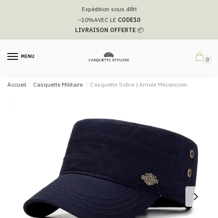
Passer
Aller
Expédition sous 48H
à
au
–10%
AVEC LE
CODE10
la
contenu
LIVRAISON OFFERTE
📦
navigation
MENU
0
Accueil
/
Casquette Militaire
/
Casquette Sobre​ | Armée Mécanicien