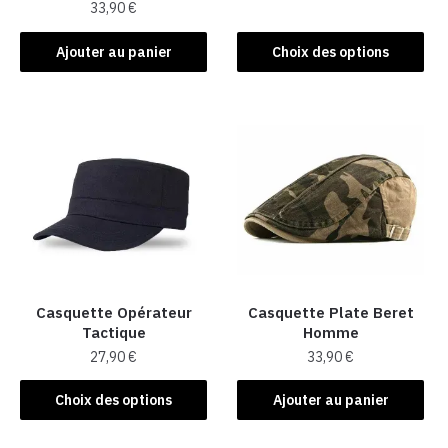
33,90
€
Ce
produit
Ajouter au panier
Choix des options
a
plusieurs
variations.
Les
options
peuvent
être
choisies
sur
la
Casquette Opérateur
Casquette Plate Beret
page
Tactique
Homme​
du
27,90
€
33,90
€
produit
Ce
Choix des options
Ajouter au panier
produit
a