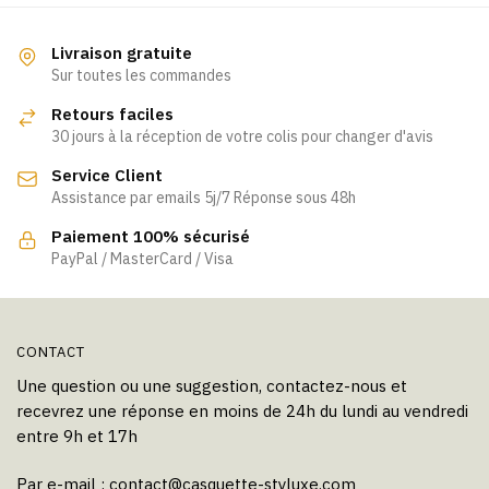
plusieurs
variations.
Livraison gratuite
Les
Sur toutes les commandes
options
Retours faciles
peuvent
30 jours à la réception de votre colis pour changer d'avis
être
Service Client
choisies
Assistance par emails 5j/7 Réponse sous 48h
sur
la
Paiement 100% sécurisé
page
PayPal / MasterCard / Visa
du
produit
CONTACT
Une question ou une suggestion, contactez-nous et
recevrez une réponse en moins de 24h du lundi au vendredi
entre 9h et 17h
Par e-mail :
contact@casquette-styluxe.com