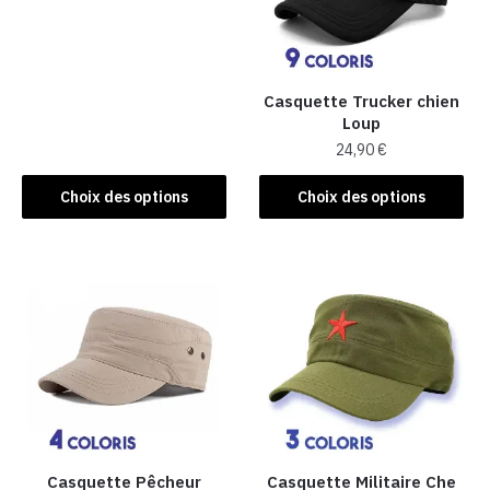
produit
a
plusieurs
variations.
Casquette Trucker chien
Les
Loup
options
24,90
€
peuvent
Ce
Choix des options
Choix des options
être
produit
choisies
a
sur
plusieurs
la
variations.
page
Les
du
options
produit
peuvent
être
choisies
sur
la
Casquette Pêcheur
Casquette Militaire Che