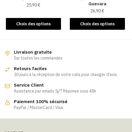
Guevara
page
25,90
€
26,90
€
du
Ce
produit
Ce
produit
Choix des options
Choix des options
produit
a
a
plusieurs
plusieurs
variations.
variations.
Les
Livraison gratuite
Les
Sur toutes les commandes
options
options
peuvent
Retours faciles
peuvent
être
30 jours à la réception de votre colis pour changer d'avis
être
choisies
Service Client
choisies
sur
Assistance par emails 5j/7 Réponse sous 48h
sur
la
la
page
Paiement 100% sécurisé
page
PayPal / MasterCard / Visa
du
du
produit
produit