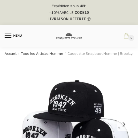
Passer
Aller
Expédition sous 48H
à
au
–10%
AVEC LE
CODE10
la
contenu
LIVRAISON OFFERTE
📦
navigation
MENU
0
Accueil
/
Tous les Articles Homme
/
Casquette Snapback Homme​ | Brooklyn 