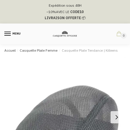
Passer
Aller
Expédition sous 48H
à
au
–10%
AVEC LE
CODE10
la
contenu
LIVRAISON OFFERTE
📦
navigation
MENU
0
Accueil
/
Casquette Plate Femme
/
Casquette Plate Tendance | Killeens