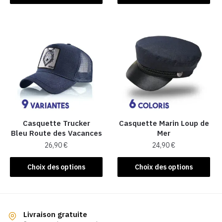
produit
a
a
plusieurs
plusieurs
variations.
variations.
Les
Les
options
options
peuvent
peuvent
être
être
choisies
choisies
sur
sur
la
la
Casquette Trucker
Casquette Marin Loup de
page
Bleu Route des Vacances
Mer
page
du
26,90
€
24,90
€
du
produit
produit
Ce
Ce
Choix des options
Choix des options
produit
produit
a
a
plusieurs
plusieurs
variations.
variations.
Livraison gratuite