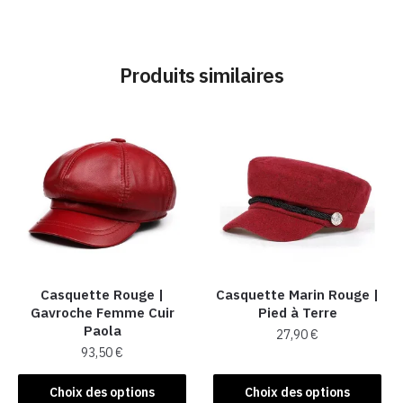
Produits similaires
Casquette Rouge |
Casquette Marin Rouge |
Gavroche Femme Cuir
Pied à Terre
Paola
27,90
€
93,50
€
Ce
Ce
produit
Choix des options
Choix des options