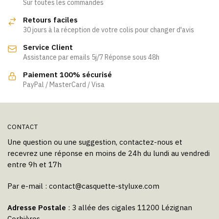
Les
Les
Sur toutes les commandes
options
options
Retours faciles
peuvent
peuvent
30 jours à la réception de votre colis pour changer d'avis
être
être
Service Client
choisies
choisies
Assistance par emails 5j/7 Réponse sous 48h
sur
sur
la
la
Paiement 100% sécurisé
page
page
PayPal / MasterCard / Visa
du
du
produit
produit
CONTACT
Une question ou une suggestion, contactez-nous et
recevrez une réponse en moins de 24h du lundi au vendredi
entre 9h et 17h
Par e-mail :
contact@casquette-styluxe.com
Adresse Postale
: 3 allée des cigales 11200 Lézignan
Corbières