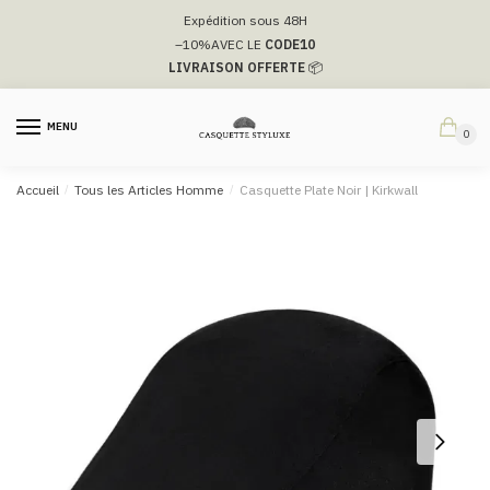
Passer
Aller
Expédition sous 48H
à
au
–10%
AVEC LE
CODE10
la
contenu
LIVRAISON OFFERTE
📦
navigation
MENU
0
Accueil
/
Tous les Articles Homme
/
Casquette Plate Noir | Kirkwall