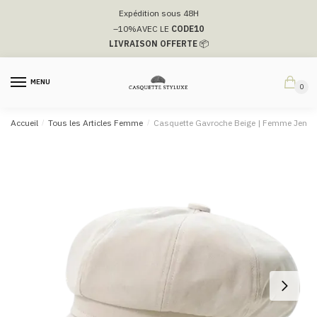
Passer
Aller
Expédition sous 48H
à
au
–10%
AVEC LE
CODE10
la
contenu
LIVRAISON OFFERTE
📦
navigation
MENU
0
Accueil
/
Tous les Articles Femme
/
Casquette Gavroche Beige | Femme Jenne