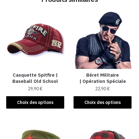
Casquette Spitfire |
Béret Militaire
Baseball Old School
| Opération Spéciale
29,90
€
22,90
€
Ce
Ce
Choix des options
Choix des options
produit
produit
a
a
plusieurs
plusieurs
variations.
variations.
Les
Les