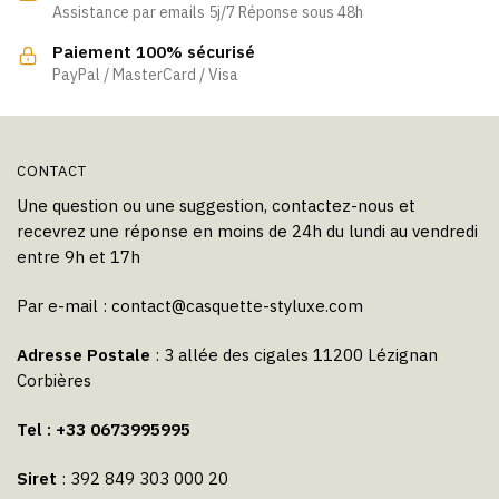
Assistance par emails 5j/7 Réponse sous 48h
sur
sur
la
la
Paiement 100% sécurisé
page
page
PayPal / MasterCard / Visa
du
du
produit
produit
CONTACT
Une question ou une suggestion, contactez-nous et
recevrez une réponse en moins de 24h du lundi au vendredi
entre 9h et 17h
Par e-mail :
contact@casquette-styluxe.com
Adresse Postale
: 3 allée des cigales 11200 Lézignan
Corbières
Tel : +33 0673995995
Siret
: 392 849 303 000 20