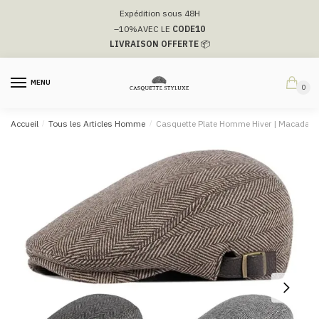
Passer
Aller
Expédition sous 48H
à
au
–10%
AVEC LE
CODE10
la
contenu
LIVRAISON OFFERTE
📦
navigation
MENU
0
Accueil
/
Tous les Articles Homme
/
Casquette Plate Homme Hiver​​ | Macadam