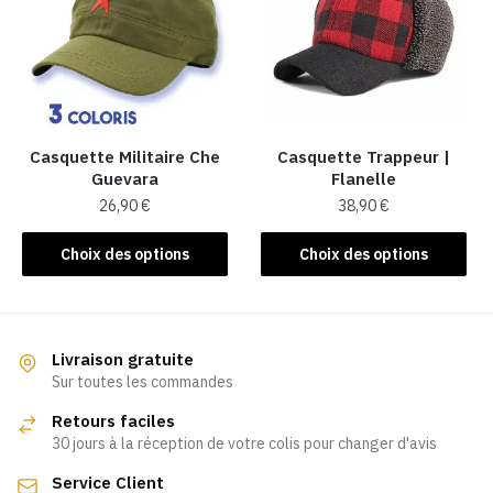
options
options
peuvent
peuvent
être
être
choisies
choisies
sur
sur
la
la
Casquette Militaire Che
Casquette Trappeur |
Guevara
Flanelle
page
page
26,90
€
38,90
€
du
du
produit
produit
Ce
Ce
Choix des options
Choix des options
produit
produit
a
a
plusieurs
plusieurs
variations.
variations.
Livraison gratuite
Les
Les
Sur toutes les commandes
options
options
Retours faciles
peuvent
peuvent
30 jours à la réception de votre colis pour changer d'avis
être
être
Service Client
choisies
choisies