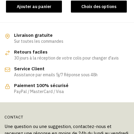
Ce
Ajouter au panier
Choix des options
produit
a
plusieurs
variations.
Livraison gratuite
Les
Sur toutes les commandes
options
Retours faciles
peuvent
30 jours à la réception de votre colis pour changer d'avis
être
Service Client
choisies
Assistance par emails 5j/7 Réponse sous 48h
sur
la
Paiement 100% sécurisé
page
PayPal / MasterCard / Visa
du
produit
CONTACT
Une question ou une suggestion, contactez-nous et
recevrez une réponse en moins de 24h du lundi au vendredi