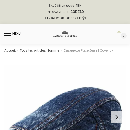
Passer
Aller
Expédition sous 48H
à
au
–10%
AVEC LE
CODE10
la
contenu
LIVRAISON OFFERTE
📦
navigation
MENU
0
Accueil
/
Tous les Articles Homme
/
Casquette Plate Jean |​ Coventry