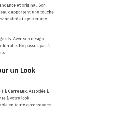
endance et original. Son
arreaux apportent une touche
rsonnalité et ajouter une
gards. Avec son design
arde-robe. Ne passez pas à
mé.
our un Look
 | à Carreaux
. Associée à
te à votre look.
able en toute circonstance.