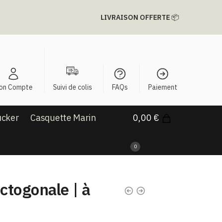
LIVRAISON OFFERTE
📦
on Compte
Suivi de colis
FAQs
Paiement
ucker
Casquette Marin
0,00
€
0
ctogonale | à