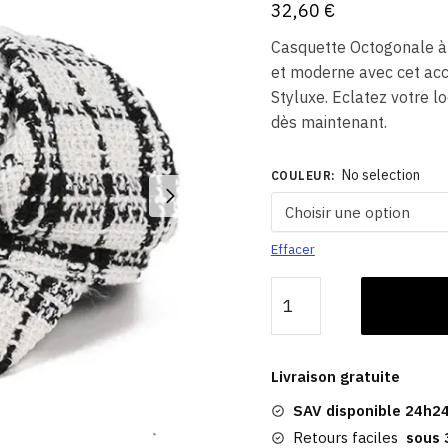
32,60
€
Casquette Octogonale à 
et moderne avec cet ac
Styluxe. Eclatez votre l
dès maintenant.
No selection
COULEUR
:
Effacer
quantité
de
Casquette
Octogonale
Livraison gratuite
|
SAV disponible 24h24
à
Carreaux
Retours faciles
sous 