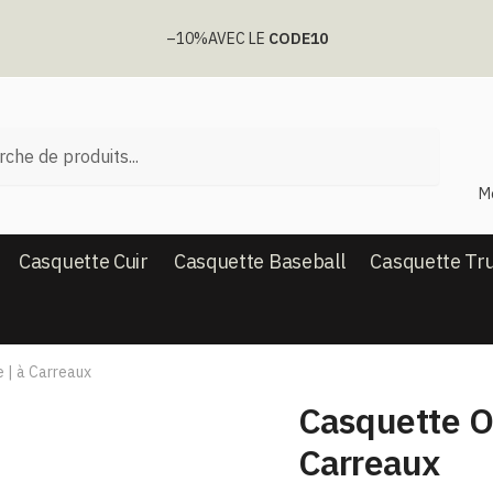
–10%
AVEC LE
CODE10
he
M
Casquette Cuir
Casquette Baseball
Casquette Tr
 | à Carreaux
Casquette O
Carreaux