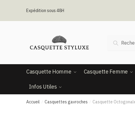
Passer
Aller
à
au
Expédition sous 48H
la
contenu
navigation
Recherche
Recherc
pour :
Casquette Homme
Casquette Femme
Infos Utiles
Accueil
Casquettes gavroches
Casquette Octogonale
/
/